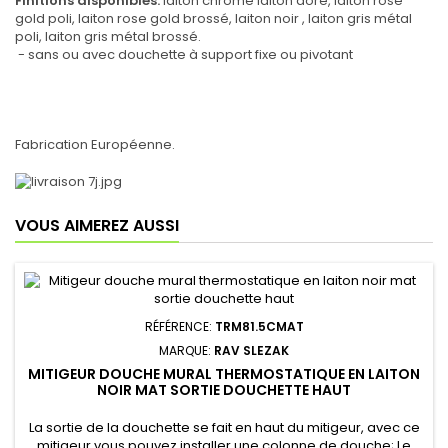
Finitions disponibles:
laiton chromé laiton doré, laiton rose
gold poli, laiton rose gold brossé, laiton noir , laiton gris métal
poli, laiton gris métal brossé.
- sans ou avec douchette à support fixe ou pivotant
Fabrication Européenne.
VOUS AIMEREZ AUSSI
RÉFÉRENCE:
TRM81.5CMAT
MARQUE:
RAV SLEZAK
MITIGEUR DOUCHE MURAL THERMOSTATIQUE EN LAITON
NOIR MAT SORTIE DOUCHETTE HAUT
La sortie de la douchette se fait en haut du mitigeur, avec ce
mitigeur vous pouvez installer une colonne de douche; Le