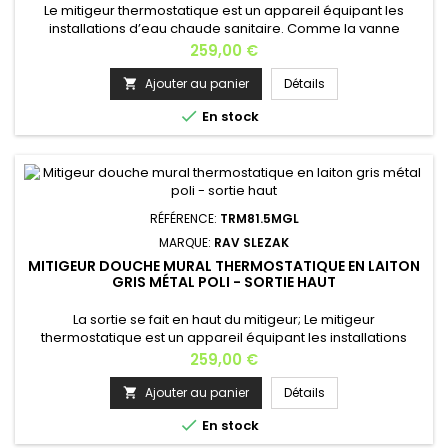
Le mitigeur thermostatique est un appareil équipant les
installations d’eau chaude sanitaire. Comme la vanne
thermostatique, il réalise une action sur les débits en fonction
Prix
259,00 €
d’une température. Longueur: 28,5 cm Profondeur: 9
cm Hauteur: 8 cm Matière: laiton Finition: rose gold brossé
Ajouter au panier
Détails

Poids: 2,5 kg Garantie: 6 ansEn option: la douchette avec

En stock
support...
RÉFÉRENCE:
TRM81.5MGL
MARQUE:
RAV SLEZAK
MITIGEUR DOUCHE MURAL THERMOSTATIQUE EN LAITON
GRIS MÉTAL POLI - SORTIE HAUT
La sortie se fait en haut du mitigeur; Le mitigeur
thermostatique est un appareil équipant les installations
d’eau chaude sanitaire. Comme la vanne thermostatique, il
Prix
259,00 €
réalise une action sur les débits en fonction d’une
température. Longueur: 28,5 cm Profondeur: 9 cm Hauteur: 8
Ajouter au panier
Détails

cm Matière: laiton Finition: gris métal poli Poids: 2,5

En stock
kg Garantie: 6 ansEn...