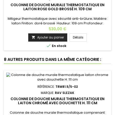
COLONNE DE DOUCHE MURALE THERMOSTATIQUE EN
LAITON ROSE GOLD BROSSÉ H. 109 CM
Mitigeur thermostatique avec sécurité anti-brûlure; Matière:
laiton Finition: doré brossé Hauteur: 109 cm Profondeur:
38cm Longueur du flexible: 150 cm Poids: 7 kg - Mitigeur
Prix
530,00 €
douche ou baignoire de hauteur de 109 cm- tuyau de
douche en métal flexible de longueur 150 cm - MH1500-
Ajouter au panier
Détails

cartouche céramique KA4015- pommeau de douche ø 23

En stock
cm - fonction EasyClean -...
8 AUTRES PRODUITS DANS LA MÊME CATÉGORIE :
RÉFÉRENCE:
TRM81.5/5-02
MARQUE:
RAV SLEZAK
COLONNE DE DOUCHE MURALE THERMOSTATIQUE EN
LAITON CHROMÉ AVEC DOUCHETTE H. 111 CM
Colonne de douche murale thermostatique comprenant: