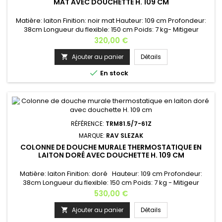
MAT AVEC DOUCHETTE H. 109 CM
Matière: laiton Finition: noir mat Hauteur: 109 cm Profondeur:
38cm Longueur du flexible: 150 cm Poids: 7 kg- Mitigeur
douche ou baignoire de hauteur de 109 cm - tuyau de
Prix
320,00 €
douche en métal flexible de longueur 150 cm - MH1500-
cartouche céramique KA4015- pommeau de douche ø 23
Ajouter au panier
Détails

cm - fonction EasyClean - nettoyage facile des jets de

En stock
petites douches - facile...
RÉFÉRENCE:
TRM81.5/7-61Z
MARQUE:
RAV SLEZAK
COLONNE DE DOUCHE MURALE THERMOSTATIQUE EN
LAITON DORÉ AVEC DOUCHETTE H. 109 CM
Matière: laiton Finition: doré Hauteur: 109 cm Profondeur:
38cm Longueur du flexible: 150 cm Poids: 7 kg - Mitigeur
douche ou baignoire de hauteur de 109 cm- tuyau de
Prix
530,00 €
douche en métal flexible de longueur 150 cm - MH1500-
cartouche céramique KA4015- pommeau de douche ø 23
Ajouter au panier
Détails

cm - fonction EasyClean - nettoyage facile des jets de