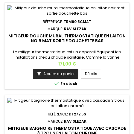
RÉFÉRENCE:
TRM80.5CMAT
MARQUE:
RAV SLEZAK
MITIGEUR DOUCHE MURAL THERMOSTATIQUE EN LAITON
NOIR MAT SORTIE DOUCHETTE BAS
Le mitigeur thermostatique est un appareil équipant les
installations d’eau chaude sanitaire. Comme la vanne
thermostatique, il réalise une action sur les débits en fonction
Prix
171,00 €
d’une température. Mitigeur thermostatique avec sécurité
anti-brûlure;Matière: laiton Finition: noir Longueur: 28,5
Ajouter au panier
Détails

cm Profondeur: 9 cm Hauteur: 8 cm Poids: 2,5 kg Garantie: 6

En stock
ans En...
RÉFÉRENCE:
DT272.5S
MARQUE:
RAV SLEZAK
MITIGEUR BAIGNOIRE THERMOSTATIQUE AVEC CASCADE
3 TROUS EN LAITON CHROMÉ