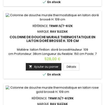

En stock
petites douches - facile à...
RÉFÉRENCE:
TRM81.5/7-61ZK
MARQUE:
RAV SLEZAK
COLONNE DE DOUCHE MURALE THERMOSTATIQUE EN
LAITON DORÉ BROSSÉ H. 109 CM
Matière: laiton Finition: doré brosséHauteur: 109
cm Profondeur: 38cm Longueur du flexible: 150 cm Poids: 7
kg - Mitigeur douche ou baignoire de hauteur de 109 cm-
Prix
528,00 €
tuyau de douche en métal flexible de longueur 150 cm -
MH1500- cartouche céramique KA4015- pommeau de
Ajouter au panier
Détails

douche ø 23 cm - fonction EasyClean - nettoyage facile des

En stock
jets de petites douches - facile...
RÉFÉRENCE:
TRM81.5/7-61ZRK
MARQUE:
RAV SLEZAK