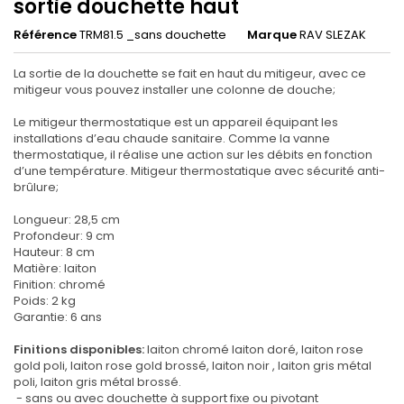
sortie douchette haut
Référence
TRM81.5 _sans douchette
Marque
RAV SLEZAK
La sortie de la douchette se fait en haut du mitigeur, avec ce
mitigeur vous pouvez installer une colonne de douche;
Le mitigeur thermostatique est un appareil équipant les
installations d’eau chaude sanitaire. Comme la vanne
thermostatique, il réalise une action sur les débits en fonction
d’une température. Mitigeur thermostatique avec sécurité anti-
brûlure;
Longueur: 28,5 cm
Profondeur: 9 cm
Hauteur: 8 cm
Matière: laiton
Finition: chromé
Poids: 2 kg
Garantie: 6 ans
Finitions disponibles:
laiton chromé laiton doré, laiton rose
gold poli, laiton rose gold brossé, laiton noir , laiton gris métal
poli, laiton gris métal brossé.
- sans ou avec douchette à support fixe ou pivotant