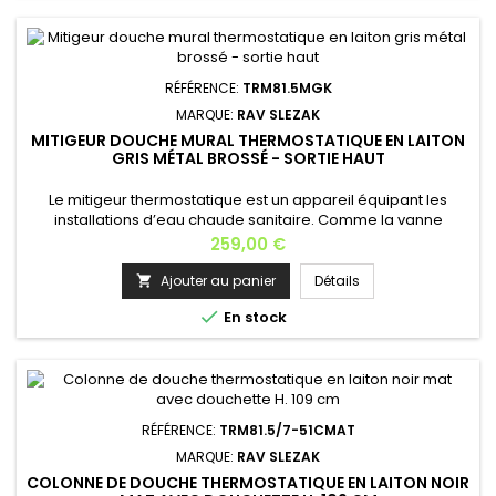
RÉFÉRENCE:
TRM81.5MGK
MARQUE:
RAV SLEZAK
MITIGEUR DOUCHE MURAL THERMOSTATIQUE EN LAITON
GRIS MÉTAL BROSSÉ - SORTIE HAUT
Le mitigeur thermostatique est un appareil équipant les
installations d’eau chaude sanitaire. Comme la vanne
thermostatique, il réalise une action sur les débits en fonction
Prix
259,00 €
d’une température; Longueur: 28,5 cm Profondeur: 9
cm Hauteur: 8 cm Matière: laiton Finition: gris métal brossé
Ajouter au panier
Détails

Poids: 2,5 kg Garantie: 6 ansEn option: la douchette avec

En stock
support...
RÉFÉRENCE:
TRM81.5/7-51CMAT
MARQUE:
RAV SLEZAK
COLONNE DE DOUCHE THERMOSTATIQUE EN LAITON NOIR