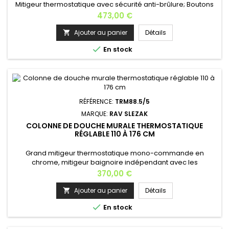
Mitigeur thermostatique avec sécurité anti-brûlure; Boutons
ergonomiques - Mitigeur douche ou baignoire de hauteur de
Prix
473,00 €
111 cm- tuyau de douche en métal fléxible de longueur 150 cm
- MH1500 - 5 positions pomme de douche Diamètre
Ajouter au panier
Détails

101x246mm PS0045 - pommeau de douche 40x23,5 cm

En stock
KS0002 Diamètre métallique -...
RÉFÉRENCE:
TRM88.5/5
MARQUE:
RAV SLEZAK
COLONNE DE DOUCHE MURALE THERMOSTATIQUE
RÉGLABLE 110 À 176 CM
Grand mitigeur thermostatique mono-commande en
chrome, mitigeur baignoire indépendant avec les
accessoires, un grand pommeau et une douchette est fixée
Prix
370,00 €
au mitigeur;Mitigeur équipé d'une cartouche anti-calcaire à
disque céramique de diamètre 40 mm; cartouche KA 4015
Ajouter au panier
Détails

avec un aérateur en caoutchouc qui empêche le dépôt du

En stock
calcaire.Le rail de la douche est...