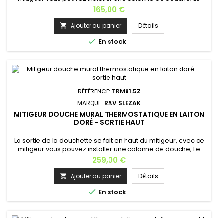
mitigeur thermostatique est un appareil équipant les
Prix
165,00 €
installations d’eau chaude sanitaire. Matière: laiton Finition:
noir mat Longueur: 28,5 cm Profondeur: 9 cm Hauteur: 8
Ajouter au panier
Détails

cm Poids: 2 kg Garantie: 6 ans En option: la douchette avec...

En stock
RÉFÉRENCE:
TRM81.5Z
MARQUE:
RAV SLEZAK
MITIGEUR DOUCHE MURAL THERMOSTATIQUE EN LAITON
DORÉ - SORTIE HAUT
La sortie de la douchette se fait en haut du mitigeur, avec ce
mitigeur vous pouvez installer une colonne de douche; Le
mitigeur thermostatique est un appareil équipant les
Prix
259,00 €
installations d’eau chaude sanitaire. Matière: laiton Finition:
doré Longueur: 28,5 cm Profondeur: 9 cm Hauteur: 8
Ajouter au panier
Détails

cm Poids: 2,5 kg Garantie: 6 ans En option: la douchette

En stock
avec...