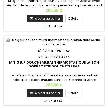
Mitigeur thermostatique pour lavabo ou pour vasque avec
aérateur, le mitigeur thermostatique est un appareil équipant
les installations d’eau chaude sanitaire. Comme la vanne
Prix
305,00 €
thermostatique, il réalise une action sur les débits en fonction
d’une température. Mitigeur thermostatique avec sécurité
Ajouter au panier
Détails

anti-brûlure; Boutons ergonomiques ; Matière: laiton...

En stock
RÉFÉRENCE:
TRM80.5Z
MARQUE:
RAV SLEZAK
MITIGEUR DOUCHE MURAL THERMOSTATIQUE LAITON
DORÉ SORTIE DOUCHETTE BAS
Le mitigeur thermostatique est un appareil équipant les
installations d’eau chaude sanitaire. Comme la vanne
thermostatique, il réalise une action sur les débits en fonction
Prix
266,50 €
d’une température. Mitigeur thermostatique avec sécurité
anti-brûlure; Matière: laiton Finition: doré Longueur: 28,5
Ajouter au panier
Détails

cm Profondeur: 9 cm Hauteur: 8 cm Poids: 2,5 kg Garantie: 6

En stock
ans...