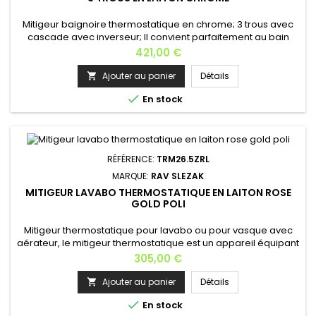
Mitigeur baignoire thermostatique en chrome; 3 trous avec
cascade avec inverseur; Il convient parfaitement au bain
thérapeutique, avec tuyau rétractable de 200 cm; Mitigeur
Prix
421,00 €
esthétique et pratique, ce kit de finition permet une grande
liberté d'agencement puisque chaque élément s'encastre
Ajouter au panier
Détails

séparément. Cet ensemble pour bain ou douche est

En stock
composé d'un...
RÉFÉRENCE:
TRM26.5ZRL
MARQUE:
RAV SLEZAK
MITIGEUR LAVABO THERMOSTATIQUE EN LAITON ROSE
GOLD POLI
Mitigeur thermostatique pour lavabo ou pour vasque avec
aérateur, le mitigeur thermostatique est un appareil équipant
les installations d’eau chaude sanitaire. Comme la vanne
Prix
305,00 €
thermostatique, il réalise une action sur les débits en fonction
d’une température. Mitigeur thermostatique avec sécurité
Ajouter au panier
Détails

anti-brûlure; Boutons ergonomiques ; Matière: laiton...

En stock