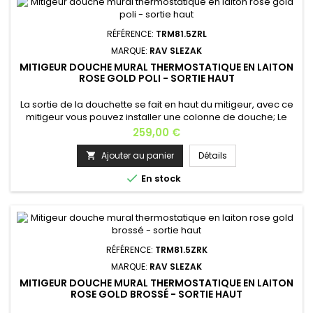
RÉFÉRENCE:
TRM81.5ZRL
MARQUE:
RAV SLEZAK
MITIGEUR DOUCHE MURAL THERMOSTATIQUE EN LAITON
ROSE GOLD POLI - SORTIE HAUT
La sortie de la douchette se fait en haut du mitigeur, avec ce
mitigeur vous pouvez installer une colonne de douche; Le
mitigeur thermostatique est un appareil équipant les
Prix
259,00 €
installations d’eau chaude sanitaire. Longueur: 28,5
cm Profondeur: 9 cm Hauteur: 8 cm Matière: laiton Finition:
Ajouter au panier
Détails

rose gold poli Poids: 2,5 kg Garantie: 6 ans En option: la

En stock
douchette...
RÉFÉRENCE:
TRM81.5ZRK
MARQUE:
RAV SLEZAK
MITIGEUR DOUCHE MURAL THERMOSTATIQUE EN LAITON
ROSE GOLD BROSSÉ - SORTIE HAUT