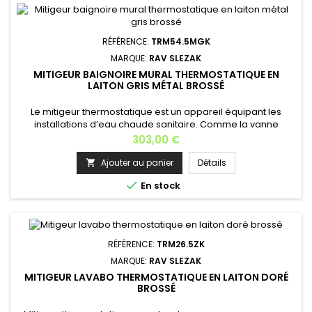
RÉFÉRENCE:
TRM54.5MGK
MARQUE:
RAV SLEZAK
MITIGEUR BAIGNOIRE MURAL THERMOSTATIQUE EN
LAITON GRIS MÉTAL BROSSÉ
Le mitigeur thermostatique est un appareil équipant les
installations d’eau chaude sanitaire. Comme la vanne
thermostatique, il réalise une action sur les débits en fonction
Prix
303,00 €
d’une température; Mitigeur équipé d'une cartouche
anticalcaire à disque céramique; Matière: laiton Finition: gris
Ajouter au panier
Détails

métal brossé Longueur: 28,5 cm Profondeur: 16 cm Hauteur: 8

En stock
cm...
RÉFÉRENCE:
TRM26.5ZK
MARQUE:
RAV SLEZAK
MITIGEUR LAVABO THERMOSTATIQUE EN LAITON DORÉ
BROSSÉ