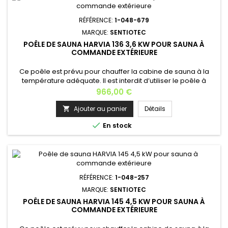
RÉFÉRENCE:
1-048-679
MARQUE:
SENTIOTEC
POÊLE DE SAUNA HARVIA 136 3,6 KW POUR SAUNA À
COMMANDE EXTÉRIEURE
Ce poêle est prévu pour chauffer la cabine de sauna à la
température adéquate. Il est interdit d’utiliser le poêle à
d’autres fins.Si la puissance du poêle est adaptée à la
Prix
966,00 €
cabine de sauna, un sauna correctement isolé atteint la
température adéquate en une heure environ.Les pierres du
Ajouter au panier
Détails

poêle chauffent généralement à bonne température en

En stock
même temps que le...
RÉFÉRENCE:
1-048-257
MARQUE:
SENTIOTEC
POÊLE DE SAUNA HARVIA 145 4,5 KW POUR SAUNA À
COMMANDE EXTÉRIEURE