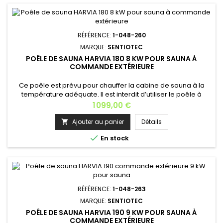
RÉFÉRENCE:
1-048-260
MARQUE:
SENTIOTEC
POÊLE DE SAUNA HARVIA 180 8 KW POUR SAUNA À
COMMANDE EXTÉRIEURE
Ce poêle est prévu pour chauffer la cabine de sauna à la
température adéquate. Il est interdit d’utiliser le poêle à
d’autres fins.Si la puissance du poêle est adaptée à la
Prix
1 099,00 €
cabine de sauna, un sauna correctement isolé atteint la
température adéquate en une heure environ.Les pierres du
Ajouter au panier
Détails

poêle chauffent généralement à bonne température en

En stock
même temps que le...
RÉFÉRENCE:
1-048-263
MARQUE:
SENTIOTEC
POÊLE DE SAUNA HARVIA 190 9 KW POUR SAUNA À
COMMANDE EXTÉRIEURE