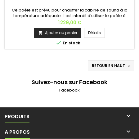
Ce poêle est prévu pour chauffer la cabine de sauna à la
température adéquate. Il est interdit d’utiliser le poêle à
d’autres fins.Si la puissance du poêle est adaptée à la
Prix
1 229,00 €
cabine de sauna, un sauna correctement isolé atteint la
température adéquate en une heure environ.Les pierres du
Ajouter au panier
Détails

poêle chauffent généralement à bonne température en

En stock
même temps que le...
RETOUR EN HAUT

Suivez-nous sur Facebook
Facebook

PRODUITS

A PROPOS