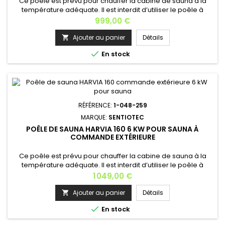
Ce poêle est prévu pour chauffer la cabine de sauna à la
température adéquate. Il est interdit d’utiliser le poêle à
d’autres fins.Si la puissance du poêle est adaptée à la
Prix
999,00 €
cabine de sauna, un sauna correctement isolé atteint la
température adéquate en une heure environ.Les pierres du
Ajouter au panier
Détails

poêle chauffent généralement à bonne température en

En stock
même temps que le...
RÉFÉRENCE:
1-048-259
MARQUE:
SENTIOTEC
POÊLE DE SAUNA HARVIA 160 6 KW POUR SAUNA À
COMMANDE EXTÉRIEURE
Ce poêle est prévu pour chauffer la cabine de sauna à la
température adéquate. Il est interdit d’utiliser le poêle à
d’autres fins.Si la puissance du poêle est adaptée à la
Prix
1 049,00 €
cabine de sauna, un sauna correctement isolé atteint la
température adéquate en une heure environ.Les pierres du
Ajouter au panier
Détails

poêle chauffent généralement à bonne température en

En stock
même temps que le...