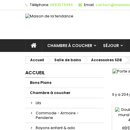
Téléphone:
0982575993
Email:
contact@maisond
CHAMBRE À COUCHER
SÉJOUR
Accueil
Salle de bains
Accessoires SDB
ACCUEIL
Bons Plans
Chambre à coucher
Il y a 204
Lits
Commode - Armoire -
Penderie
Rayons enfant & ado
RÉF