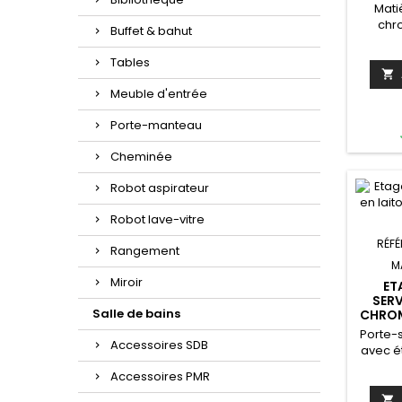
Matiè
chr
Buffet & bahut
6
6,5
Tables
cm 

cm Hau
Meuble d'entrée
0,9 kg 
Kit d
Porte-manteau
four
collec
Cheminée
les: pa
porte-s
Robot aspirateur
sav
toilette
Robot lave-vitre
po
RÉF
Rangement
M
Miroir
ET
SERV
Salle de bains
CHROM
Porte-
Accessoires SDB
avec é
les s
Accessoires PMR
Matiè
chrom
