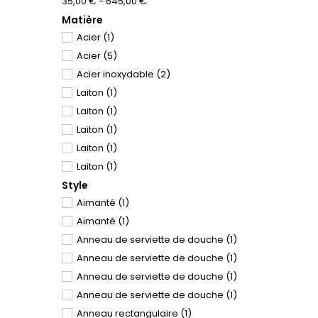
35,00 € - 645,00 €
Matière
Acier
(1)
Acier
(5)
Acier inoxydable
(2)
Laiton
(1)
Laiton
(1)
Laiton
(1)
Laiton
(1)
Laiton
(1)
Style
Laiton
(1)
Aimanté
(1)
Laiton
(1)
Aimanté
(1)
Laiton
(1)
Anneau de serviette de douche
(1)
Laiton
(1)
Anneau de serviette de douche
(1)
Laiton
(1)
Anneau de serviette de douche
(1)
Laiton
(1)
Anneau de serviette de douche
(1)
Laiton
(1)
Anneau rectangulaire
(1)
Laiton
(1)