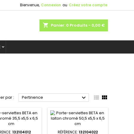
Bienvenue,
Connexion
ou
Créez votre compte
shopping_cart
Panier:
0
Produits - 0,00 €
E



ier par :
Pertinence
RENCE:
132104012
RÉFÉRENCE:
132104022