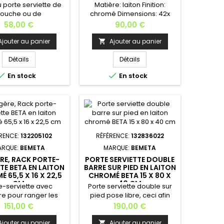
porte serviette de
Matière: laiton Finition:
ouche ou de
chromé Dimensions: 42x
isine; Matière:
16,5x 37 cm Largeur: 42
Prix
Prix
58,00 €
90,00 €
aiton Finition:
cm Profondeur: 37
Dimensions: 16cm x
cm Hauteur: 16,5 cm Poids:
Ajouter au panier
Ajouter au panier

x 5,5cmLargeur: 16
0,9 kg Installation murale -
Profondeur: 5,5
Kit de fixation fourni. En
Détails
Détails
ur: 19 cm Poids: 0,4
option : l'adhésive , la colle:


En stock
En stock
allation murale - Kit
si vous ne souhaitez pas
ixation fourni.En
faire de trous dans votre
 l'adhésive , la colle:
salle de bain ou de cuisine,
s ne souhaitez pas
vous pouvez acheter la
de trous dans votre
colle pour pouvoir l’installer
 bain ou de cuisine,
sans trouer votre...
ouvez acheter la...
RENCE:
132205102
RÉFÉRENCE:
132836022
ARQUE:
BEMETA
MARQUE:
BEMETA
RE, RACK PORTE-
PORTE SERVIETTE DOUBLE
TE BETA EN LAITON
BARRE SUR PIED EN LAITON
 65,5 X 16 X 22,5
CHROMÉ BETA 15 X 80 X
CM
40 CM
e-serviette avec
Porte serviette double sur
e pour ranger les
pied pose libre, ceci afin
iettes propres ou
d'éviter de trouer votre mur
Prix
Prix
151,00 €
190,00 €
s objets; Matière:
et poser ce porte serviette
aiton Finition:
à l'endroit de votre
Ajouter au panier
Ajouter au panier
