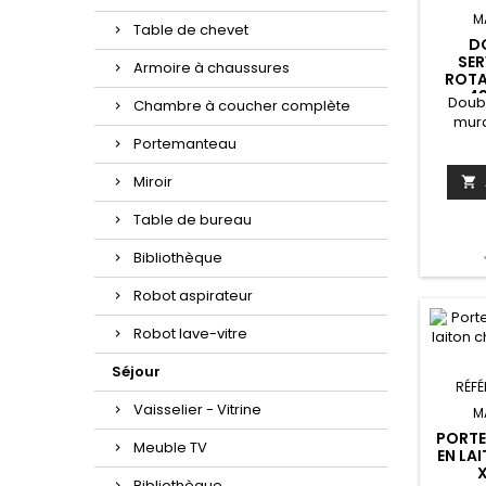
M
Table de chevet
D
SER
Armoire à chaussures
ROTA
43
Doubl
Chambre à coucher complète
mura
servie
Portemanteau
pour 
servie
Miroir

Table de bureau
néc
Bibliothèque
chr
4
Robot aspirateur
6c
Robot lave-vitre
cm 
cm Poid
Séjour
mural
RÉF
fou
Vaisselier - Vitrine
M
co
PORTE
Meuble TV
EN LA
X
Bibliothèque