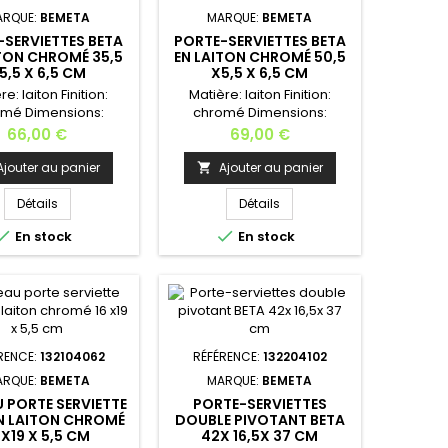
ARQUE:
BEMETA
MARQUE:
BEMETA
-SERVIETTES BETA
PORTE-SERVIETTES BETA
ITON CHROMÉ 35,5
EN LAITON CHROMÉ 50,5
5,5 X 6,5 CM
X5,5 X 6,5 CM
re: laiton Finition:
Matière: laiton Finition:
omé Dimensions:
chromé Dimensions:
5,5cm x5,5cmx
50,5cm x5,5cmx
Prix
Prix
66,00 €
69,00 €
cmLargeur: 35,5
6,5cmLargeur: 50,5
Profondeur: 6,5
cm Profondeur: 6,5
Ajouter au panier
Ajouter au panier

teur: 5,5 cm Poids:
cm Hauteur: 5,5 cm Poids:
Installation murale -
0,6 kg Installation murale -
Détails
Détails
xation fourni. Dans la
Kit de fixation fourni. Dans la


En stock
En stock
collection, vous
même collection, vous
erez les: patère,
trouverez les: patère,
-serviette, porte-
porte-serviette, porte-
, distributeur de
savon, distributeur de
n, porte papier
savon, porte papier
, brosse de toilettes,
toilettes, brosse de toilettes,
e brosse à dents,
porte brosse à dents,
RENCE:
132104062
RÉFÉRENCE:
132204102
anneau...
anneau...
ARQUE:
BEMETA
MARQUE:
BEMETA
 PORTE SERVIETTE
PORTE-SERVIETTES
N LAITON CHROMÉ
DOUBLE PIVOTANT BETA
 X19 X 5,5 CM
42X 16,5X 37 CM