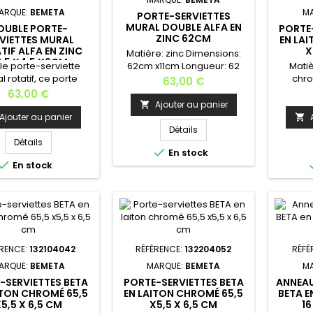
ARQUE:
BEMETA
M
PORTE-SERVIETTES
MURAL DOUBLE ALFA EN
OUBLE PORTE-
PORTE
ZINC 62CM
VIETTES MURAL
EN LA
TIF ALFA EN ZINC
X
Matière: zinc Dimensions:
,5 X4,5 X6CM
e porte-serviette
62cm x11cm Longueur: 62
Matiè
l rotatif, ce porte
cm Profondeur: 17
chr
Prix
63,00 €
tte est très pratique
cm Hauteur: 6 cm Poids: 1,2
3
Prix
63,00 €
le séchage de vos
kg Installation murale - Kit
6,5
Ajouter au panier

ttes; le montage par
de fixation fourni. Dans la
cm 
Ajouter au panier

perçage est
même collection, vous
cm Hau
Détails
essaire.Matière:
trouverez les: patère,
0,4 kg 
Détails

En stock
Zinc Finition:
porte-serviette, porte-
Kit de fi

En stock
omé Dimensions:
savon, distributeur de
même 
3,5cmx 4,5cm x
savon, porte papier
trouv
m Largeur: 43,5
toilettes, brosse de toilettes,
porte
cm Hauteur: 6
porte brosse à dents,
savon
Profondeur: 4,5
anneau de serviette,
savo
s: 0,5 kgInstallation
étagère de...
toilettes
e - Kit de fixation
port
ÉRENCE:
132104042
RÉFÉRENCE:
132204052
RÉFÉ
rni Dans la même
ARQUE:
BEMETA
MARQUE:
BEMETA
M
llection, vous...
-SERVIETTES BETA
PORTE-SERVIETTES BETA
ANNEAU
ITON CHROMÉ 65,5
EN LAITON CHROMÉ 65,5
BETA E
5,5 X 6,5 CM
X5,5 X 6,5 CM
16