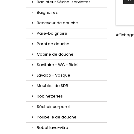
Radiateur Sèche-serviettes
x21,5 
cm 
Baignoires
cm Haut
kg Inst
Receveur de douche
de f
option :
Pare-baignoire
Affichage
si vo
faire 
Paroi de douche
sall
Cabine de douche
Sanitaire - WC - Bidet
Lavabo - Vasque
Meubles de SDB
Robinetteries
Séchoir corporel
Poubelle de douche
Robot lave-vitre