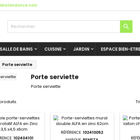
elatendance.com

SALLE DE BAINS
CUISINE
JARDIN
ESPACE BIEN-ETR
Porte serviette
Porte serviette
Porte serviette
 produits.
Tr
RÉFÉRENCE:
102410052
ÉRENCE:
102404101
RÉFÉ
MARQUE:
BEMETA