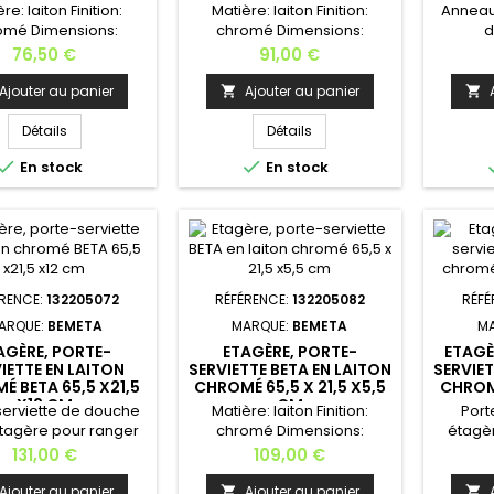
re: laiton Finition:
Matière: laiton Finition:
Anneau 
omé Dimensions:
chromé Dimensions:
d
5,5cm x5,5cmx
65,5cm x5,5cmx
cu
Prix
Prix
76,50 €
91,00 €
cm Largeur: 65,5
6,5cmLargeur: 65,5
l
Profondeur: 6,5
cm Profondeur: 11
chromé 
Ajouter au panier
Ajouter au panier


teur: 5,5 cm Poids:
cm Hauteur: 5,5 cm Poids:
19cm 
Installation murale -
0,9 kg Installation murale -
cm 
Détails
Détails
e fixation invisible
Kit de fixation fourni. En
cm Haute


En stock
En stock
ni. Dans la même
option : l'adhésive , la colle:
kg Inst
tion, vous trouverez
si vous ne souhaitez pas
de f
tère, porte-serviette,
faire de trous dans votre
option :
avon, distributeur de
salle de bain ou de cuisine,
si vou
on, porte papier
vous pouvez acheter la
faire 
s, brosse de toilettes,
colle pour pouvoir l’installer
salle de
rte brosse à...
sans trouer...
vous p
ÉRENCE:
132205072
RÉFÉRENCE:
132205082
RÉFÉ
ARQUE:
BEMETA
MARQUE:
BEMETA
M
AGÈRE, PORTE-
ETAGÈRE, PORTE-
ETAGÈ
IETTE EN LAITON
SERVIETTE BETA EN LAITON
SERVIET
É BETA 65,5 X21,5
CHROMÉ 65,5 X 21,5 X5,5
CHROMÉ
X12 CM
CM
serviette de douche
Matière: laiton Finition:
Port
tagère pour ranger
chromé Dimensions:
étagèr
erviettes propres;
65,5cm x21,5cm x5,5
serv
Prix
Prix
131,00 €
109,00 €
re: laiton Finition:
cmLargeur: 65,5
autre
é Dimensions: 65,5
cm Profondeur: 21,5
l
Ajouter au panier
Ajouter au panier

