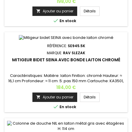
et flexible. Le mitigeur est en option , il n'est pas inclus.Cet
Prix
198,00 €
ensemble est composé de :Tête de douche Ø 20
cm Pommeau de douche fixé à la barre de la
Ajouter au panier
Détails

colonneLongueur du flexible: 150 cm en acier

En stock
inoxydableBarre de douche avec switch...
RÉFÉRENCE:
SE945.5K
MARQUE:
RAV SLEZAK
MITIGEUR BIDET SEINA AVEC BONDE LAITON CHROMÉ
Caractéristiques: Matière: laiton Finition: chromé Hauteur: ≈
16,1 cm Profondeur: ≈ 11 cm .5: pas 150 mm Cartouche: KA3501,
35 mm Poids: 2 kg Installation: à poser sur le bidet Garantie: 6
Prix
184,00 €
ans Le vidage (bonde) est inclus Finitions disponibles: laiton
chromé, laiton bronze, laiton noir , laiton doré brossé, laiton
Ajouter au panier
Détails

doré poli, laiton rose gold brossé,...

En stock