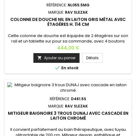
RÉFÉRENCE:
NL055.5MG
MARQUE:
RAV SLEZAK
COLONNE DE DOUCHE NIL EN LAITON GRIS MÉTAL AVEC
ÉTAGÈRES H. 114 CM
Cette colonne de douche est équipée de 2 étagères sur son
rail et un tablette sur pour sa commande, avec 4 boutons
pour régler la sortie de l'eau et la chaleur de
Prix
444,00 €
l'eauCaractéristiques du produit:Matière: laiton Finition: métal
gris poli Hauteur: 114 cm Profondeur: 44 ≈ 45 cm Largeur de la
Ajouter au panier
Détails

tablette: 50 cm Longueur du flexible: 150 cm Poids: 8,6 kg...

En stock
RÉFÉRENCE:
D461.5S
MARQUE:
RAV SLEZAK
MITIGEUR BAIGNOIRE 3 TROUS DUNAJ AVEC CASCADE EN
LAITON CHROMÉ
Il convient parfaitement au bain thérapeutique, avec tuyau
rétractable de 200 cm Mitigeur design, esthétique et