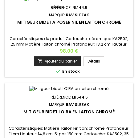
RÉFÉRENCE:
NL144.5
MARQUE:
RAV SLEZAK
MITIGEUR BIDET À POSER NIL EN LAITON CHROMÉ
Caractéristiques du produit:Cartouche: céramique KA2502,
25 mm Matière: laiton chromé Profondeur: 13,2 cmHauteur:
13,6 cm Poids: 1,2 kg Garantie: 6 ans Finitions disponibles :
Prix
98,00 €
laiton chromé, laiton gris poli, laiton gris brossé, laiton métal
gris , laiton doré, laiton doré brossé, laiton rose gold poli,
Ajouter au panier
Détails

laiton rose gold brosséDans la même collection,...

En stock
RÉFÉRENCE:
LR544.5
MARQUE:
RAV SLEZAK
MITIGEUR BIDET LOIRA EN LAITON CHROMÉ
Caractéristiques: Matière: laiton Finition: chromé Profondeur:
11 cm Hauteur: 14,8 cm .5: pas 150 mm Cartouche: KA3502, 35