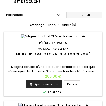
SET DE DOUCHE

Pertinence
FILTRER
Affichage 1-12 de 891 article(s)
RÉFÉRENCE:
LR526.5
MARQUE:
RAV SLEZAK
MITIGEUR LAVABO LOIRA EN LAITON CHROMÉ
Mitigeur équipé d'une cartouche anticalcaire à disque
céramique de diamètre 35 mm; cartouche KA3501 avec un
aérateur en caoutchouc qui empêche le dépôt du
Prix
205,00 €
calcaire..Matière: laiton Finition: chromé .5: pas 150
mm Cartouche: KA3501, 35 mm Hauteur: 19,7 cm Profondeur:
Ajouter au panier
Détails

≈13 cm Poids: 2,5 kg En option: le siphon clic-clac Finitions

En stock
disponibles: laiton laiton...