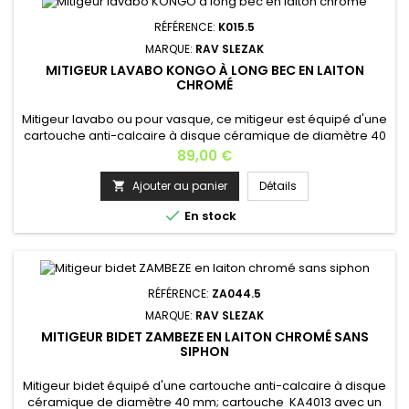
RÉFÉRENCE:
K015.5
MARQUE:
RAV SLEZAK
MITIGEUR LAVABO KONGO À LONG BEC EN LAITON
CHROMÉ
Mitigeur lavabo ou pour vasque, ce mitigeur est équipé d'une
cartouche anti-calcaire à disque céramique de diamètre 40
mm; cartouche KA4002 avec un aérateur en caoutchouc qui
Prix
89,00 €
empêche le dépôt du calcaire.Matière: laiton Finition:
chromé Profondeur: 15,5 cm Hauteur: 10 cm .5: pas 150
Ajouter au panier
Détails

mm Cartouche: KA4002, 40 mm Poids: 2 kg Garantie: 6 ans

En stock
Fabrication...
RÉFÉRENCE:
ZA044.5
MARQUE:
RAV SLEZAK
MITIGEUR BIDET ZAMBEZE EN LAITON CHROMÉ SANS
SIPHON
Mitigeur bidet équipé d'une cartouche anti-calcaire à disque
céramique de diamètre 40 mm; cartouche KA4013 avec un