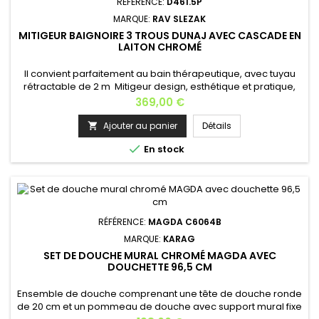
RÉFÉRENCE:
D461.5P
MARQUE:
RAV SLEZAK
MITIGEUR BAIGNOIRE 3 TROUS DUNAJ AVEC CASCADE EN
LAITON CHROMÉ
Il convient parfaitement au bain thérapeutique, avec tuyau
rétractable de 2 m Mitigeur design, esthétique et pratique,
ce kit de finition permet une grande liberté d'agencement
Prix
369,00 €
puisque chaque élément s'encastre séparément. Cet
ensemble pour bain ou douche est composé d'un mitigeur
Ajouter au panier
Détails

pour régler l'eau à bonne température, d'une commande

En stock
pour mettre en...
RÉFÉRENCE:
MAGDA C6064B
MARQUE:
KARAG
SET DE DOUCHE MURAL CHROMÉ MAGDA AVEC
DOUCHETTE 96,5 CM
Ensemble de douche comprenant une tête de douche ronde
de 20 cm et un pommeau de douche avec support mural fixe