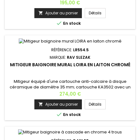
mm Poids: 2,1 kg Garantie: 6 ansFinitions disponibles: laiton
Prix
195,00 €
laiton ou laiton doré Le siphon est proposé en option Dans la
même collection, vous trouverez aussi les mitigeurs pour
Ajouter au panier
Détails

lavabo, bidet et WC, baignoire, douche et évier

En stock
RÉFÉRENCE:
LR554.5
MARQUE:
RAV SLEZAK
MITIGEUR BAIGNOIRE MURAL LOIRA EN LAITON CHROMÉ
Mitigeur équipé d'une cartouche anti-calcaire à disque
céramique de diamètre 35 mm; cartouche KA3502 avec un
aérateur en caoutchouc qui empêche le dépôt du
Prix
274,00 €
calcaire.Matière: laiton Finition: chromé .5: pas 150
mmCartouche: KA3502, 35mmHauteur: ≈ 22,2 cmProfondeur:
Ajouter au panier
Détails

≈16 cmLongueur: ≈27,1 cmPoids: 4 kgFinitions disponibles:

En stock
laiton chromé et laiton doré, sans...