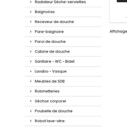
Radiateur Sèche-serviettes
inclus 
; Coul
Baignoires
blanche
appui-tê
Receveur de douche
kit
syst
Affichage
Pare-baignoire
apporte
la c
Paroi de douche
bain
eu
Cabine de douche
Sanitaire - WC - Bidet
Lavabo - Vasque
Meubles de SDB
Robinetteries
Séchoir corporel
Poubelle de douche
Robot lave-vitre