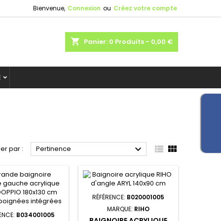
Bienvenue,
Connexion
ou
Créez votre compte
shopping_cart
Panier:
0
Produits - 0,00 €
E



ier par :
Pertinence
RÉFÉRENCE:
B020001005
MARQUE:
RIHO
ENCE:
B034001005
BAIGNOIRE ACRYLIQUE