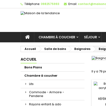
Téléphone:
0982575993
Email:
contact@maisond
CHAMBRE À COUCHER
SÉJOUR
Accueil
Salle de bains
Baignoires
Baig
ACCUEIL
Bons Plans
Il y a 79 
Chambre à coucher
Lits
Commode - Armoire -
Penderie
RÉFÉ
Rayons enfant & ado