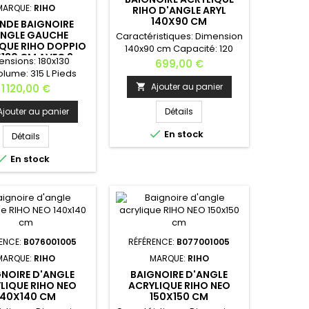
MARQUE:
RIHO
RIHO D'ANGLE ARYL
140X90 CM
NDE BAIGNOIRE
ANGLE GAUCHE
Caractéristiques: Dimensions:
QUE RIHO DOPPIO
140x90 cm Capacité: 120
X130 CM AVEC 2
ensions: 180x130
L Pieds inclus réf
Prix
699,00 €
NÉES INTÉGRÉES
lume: 315 L Pieds
POOTSET08 Poids: 22
 réf POOTSET09; les
kg Couleur de la baignoire:
Prix
Ajouter au panier
1 120,00 €

nt réglables de 11 à
blanc Options: appui-tête,
cm Couleur de la
poignée, tablier, kit vidage,
Ajouter au panier
Détails
ire: blanc Options:
cascade, système

En stock
hérapie, éclairage,
balnéo...Appui-tête: AH05 -
Détails
te, poignée, tablier,
couleur au choix (noir ou

En stock
vidage, cascade,
gris) La baignoire ARYL RIHO
e balnéo...Appui-
est disponible en 140x90
01 - couleur au choix
cm, 153x100 cm et 170x110
u gris)Merci de nous
cmMerci de nous
tacter pour les
contacter...
.RIHO apporte une...
ENCE:
B076001005
RÉFÉRENCE:
B077001005
MARQUE:
RIHO
MARQUE:
RIHO
NOIRE D'ANGLE
BAIGNOIRE D'ANGLE
LIQUE RIHO NEO
ACRYLIQUE RIHO NEO
140X140 CM
150X150 CM