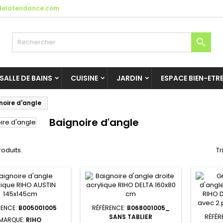
elatendance.com

SALLE DE BAINS
CUISINE
JARDIN
ESPACE BIEN-ETR
noire d'angle
Baignoire d'angle
produits.
Tr
RENCE:
B005001005
RÉFÉRENCE:
B068001005_
SANS TABLIER
RÉFÉR
MARQUE:
RIHO