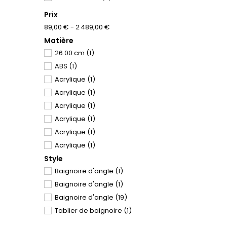
Prix
89,00 € - 2 489,00 €
Matière
26.00 cm
(1)
ABS
(1)
Acrylique
(1)
Acrylique
(1)
Acrylique
(1)
Acrylique
(1)
Acrylique
(1)
Acrylique
(1)
Style
Acrylique
(1)
Baignoire d'angle
(1)
Acrylique
(1)
Baignoire d'angle
(1)
Acrylique
(1)
Baignoire d'angle
(19)
Acrylique
(1)
Tablier de baignoire
(1)
Acrylique
(1)
Acrylique
(1)