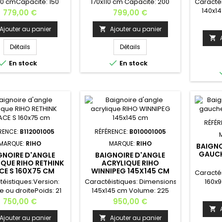
00 cmCapacité: 150
170x110 cm Capacité: 200
Caracté
inclus réf POOTSET08;
L Pieds inclus réf
140x1
Prix
Prix
779,00 €
799,00 €
ds sont réglables de
POOTSET07; les pieds sont
L 
17 cmCouleur de la
réglables de 11 à 17
POOTSET
Ajouter au panier
Ajouter au panier

re: blancheOptions:
cm Angle: gauche ou
rég

te, poignée, tablier,
droite Couleur de la
cm Coul
Détails
Détails
 vidage, cascade,
baignoire: blanc Options:
bla


En stock
En stock
me balnéo...Appui-
appui-tête, poignée, tablier,
cm Op
 AH05 - couleur au
kit vidage, cascade,
poignée,
x (noir ou gris) La
système balnéo...Appui-
cas
oire ARYL RIHO est
tête: AH05 - couleur au
balnéo
ible en 140x90 cm,
choix (noir ou gris) La
tête:
00 cm et 170x110...
baignoire ARYL RIHO est
choix 
disponible en 140x90 cm,...
baigno
RÉFÉR
auss
RENCE:
B112001005
RÉFÉRENCE:
B010001005
MARQUE:
RIHO
MARQUE:
RIHO
BAIGNO
GAUCH
GNOIRE D'ANGLE
BAIGNOIRE D'ANGLE
IQUE RIHO RETHINK
ACRYLIQUE RIHO
CE S 160X75 CM
WINNIPEG 145X145 CM
Caracté
téistiques:Version:
Caractéistiques: Dimensions:
160x9
 ou droitePoids: 21
145x145 cm Volume: 225
cmVolum
imensions: 160x75
L Pieds inclus réf
réf PO
Prix
Prix
750,00 €
950,00 €
m Hauteur: 47
POOTSET01U; les pieds sont
sont r

acité: 190 L Pieds
réglables de 11 à 17
Ajouter au panier
Ajouter au panier
