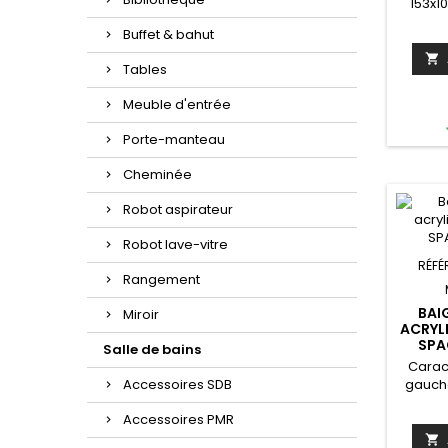
153x1
LPieds 
Buffet & bahut
les pie
11 à 

Tables
baignoi
appui-tê
Meuble d'entrée
kit
systè
Porte-manteau
tête:
choi
Cheminée
baign
dispon
Robot aspirateur
153x1
Robot lave-vitre
RÉFÉ
Rangement
BAI
Miroir
ACRYL
SPA
Salle de bains
Carac
Accessoires SDB
gauche
kg D
Accessoires PMR
c
cmCap
