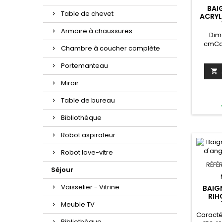
BAI
Table de chevet
ACRYL
Armoire à chaussures
Dim
cmCap
Chambre à coucher complète
inclus
pieds s
Portemanteau
17 

baignoi
Miroir
ac
Chromot
Table de bureau
appui-tê
kit
Bibliothèque
systè
tête: AH
Robot aspirateur
(noir o
contact
Robot lave-vitre
RÉFÉ
Séjour
Vaisselier - Vitrine
BAIG
RIH
Meuble TV
Caracté
Bibliothèque