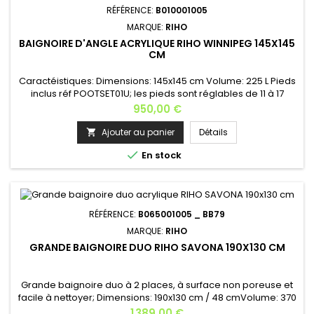
RÉFÉRENCE:
B010001005
MARQUE:
RIHO
BAIGNOIRE D'ANGLE ACRYLIQUE RIHO WINNIPEG 145X145
CM
Caractéistiques: Dimensions: 145x145 cm Volume: 225 L Pieds
inclus réf POOTSET01U; les pieds sont réglables de 11 à 17
cm Couleur de la baignoire: blanc Options: appui-tête,
Prix
950,00 €
poignée, tablier, kit vidage, cascade, système
balnéothérapie...Appui-tête: AH14 - couleur au choix (noir ou
Ajouter au panier
Détails

gris)Merci de nous contacter pour les options.RIHO apporte

En stock
une...
RÉFÉRENCE:
B065001005 _ BB79
MARQUE:
RIHO
GRANDE BAIGNOIRE DUO RIHO SAVONA 190X130 CM
Grande baignoire duo à 2 places, à surface non poreuse et
facile à nettoyer; Dimensions: 190x130 cm / 48 cmVolume: 370
LSupports pieds inclus Appui-tête long noir inclus Installation:
Prix
1 389,00 €