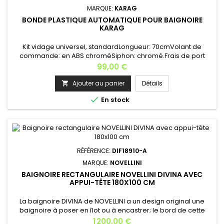
MARQUE:
KARAG
BONDE PLASTIQUE AUTOMATIQUE POUR BAIGNOIRE
KARAG
Kit vidage universel, standardLongueur: 70cmVolant de
commande: en ABS chroméSiphon: chromé.Frais de port
offert si achat d'une baignoire KARAG Fabrication
Prix
99,00 €
Européenne.
Ajouter au panier
Détails


En stock
RÉFÉRENCE:
DIF18910-A
MARQUE:
NOVELLINI
BAIGNOIRE RECTANGULAIRE NOVELLINI DIVINA AVEC
APPUI-TÊTE 180X100 CM
La baignoire DIVINA de NOVELLINI a un design original une
baignoire à poser en îlot ou à encastrer; le bord de cette
baignoire est incliné simplement afin de faciliter
Prix
1 200,00 €