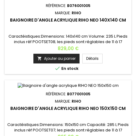
RÉFÉRENCE:
B076001005
MARQUE:
RIHO
BAIGNOIRE D'ANGLE ACRYLIQUE RIHO NEO 140X140 CM
Caractéistiques:Dimensions: 140x140 cm Volume: 235 L Pieds
inclus réf POOTSET08; les pieds sont réglables de 11 à 17
cm Couleur de la baignoire: blanc Hauteur: 47,5 cm Options:
Prix
829,00 €
appui-tête, poignée, tablier, kit vidage, cascade, système
balnéothérapie...Appui-tête: AH05 - couleur au choix (noir ou
Ajouter au panier
Détails

gris) Cette baignoire est disponible aussi en 150x150 cm...

En stock
RÉFÉRENCE:
B077001005
MARQUE:
RIHO
BAIGNOIRE D'ANGLE ACRYLIQUE RIHO NEO 150X150 CM
Caractéistiques:Dimensions: 150x150 cm Capacité: 285 L Pieds
inclus réf POOTSET07; les pieds sont réglables de 11 à 17
cm Couleur de la baignoire: blanc Options: appui-tête,