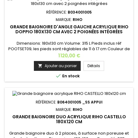
RÉFÉRENCE:
B034001005
MARQUE:
RIHO
GRANDE BAIGNOIRE D'ANGLE GAUCHE ACRYLIQUE RIHO
DOPPIO 180X130 CM AVEC 2 POIGNÉES INTÉGRÉES
Dimensions: 180x130 cm Volume: 315 L Pieds inclus réf
POOTSET09; les pieds sont réglables de 11 à 17 cm Couleur de
la baignoire: blanc Options: Chromothérapie, éclairage,
Prix
1 120,00 €
appui-tête, poignée, tablier, kit vidage, cascade, système
balnéo...Appui-tête: AH01 - couleur au choix (noir ou
Ajouter au panier
Détails

gris)Merci de nous contacter pour les options.RIHO apporte

En stock
une...
RÉFÉRENCE:
B064001005 _SS APPUI
MARQUE:
RIHO
GRANDE BAIGNOIRE DUO ACRYLIQUE RIHO CASTELLO
180X120 CM
Grande baignoire duo à 2 places, à surface non poreuse et