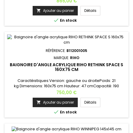
Prix
865,00 €
poignée, tablier, kit vidage, cascade, système
balnéo... Appui-tête: AH05 - couleur au choix (noir ou
Ajouter au panier
Détails

gris)Cette baignoire est disponible en 140x140 cm Merci de

En stock
nous contacter pour...
RÉFÉRENCE:
B112001005
MARQUE:
RIHO
BAIGNOIRE D'ANGLE ACRYLIQUE RIHO RETHINK SPACE S
160X75 CM
Caractéistiques:Version: gauche ou droitePoids: 21
kg Dimensions: 160x75 cm Hauteur: 47 cmCapacité: 190
L Pieds inclus réf 207095 ou 207097 ; Couleur de la baignoire:
Prix
750,00 €
blancheOptions: éclairage, appui-tête, poignée, tablier, kit
vidage, cascade, système balnéo...RIHO apporte une
Ajouter au panier
Détails

contribution à la culture moderne du bain.C'est une marque

En stock
européenne de...