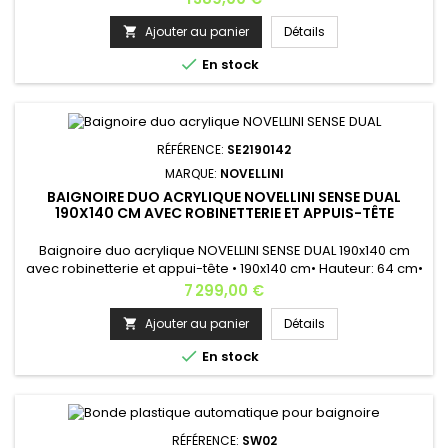
à encastrerCouleur de la baignoire: blanc La nouvelle
baignoire SAVONA offre un énorme espace pour se
Ajouter au panier
Détails

détendre pleinement.Avec ses grandes dimensions de 190 x

En stock
130 cm elle...
RÉFÉRENCE:
SE2190142
MARQUE:
NOVELLINI
BAIGNOIRE DUO ACRYLIQUE NOVELLINI SENSE DUAL
190X140 CM AVEC ROBINETTERIE ET APPUIS-TÊTE
Baignoire duo acrylique NOVELLINI SENSE DUAL 190x140 cm
avec robinetterie et appui-tête • 190x140 cm• Hauteur: 64 cm•
Capacité: 430 litres Caractéristiques: • Installation: à poser, à
Prix
7 299,00 €
encastrer• Forme: rectangulaire• Style: contemporain•
Matière de la baignoire: acrylique• Couleur de la coque de la
Ajouter au panier
Détails

baignoire: blanc• Baignoire à deux places• Vidage...

En stock
RÉFÉRENCE:
SW02