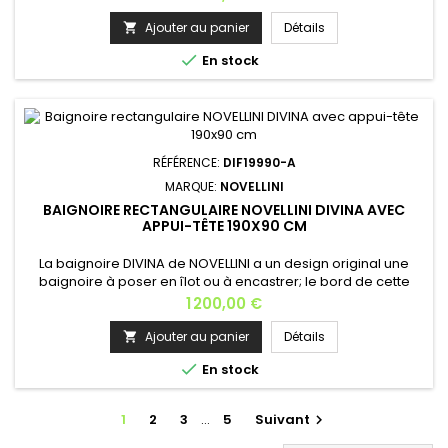
l’écoulement de l’eau.Le système de vidage automatique et
le repose-tête sont fournis. Caractéristiques:• 180x100 cm /
Ajouter au panier
Détails

430 L• Hauteur: 63 cm• Installation: à poser, à encastrer•

En stock
Matière:...
RÉFÉRENCE:
DIF19990-A
MARQUE:
NOVELLINI
BAIGNOIRE RECTANGULAIRE NOVELLINI DIVINA AVEC
APPUI-TÊTE 190X90 CM
La baignoire DIVINA de NOVELLINI a un design original une
baignoire à poser en îlot ou à encastrer; le bord de cette
baignoire est incliné simplement afin de faciliter
Prix
1 200,00 €
l’écoulement de l’eau.Le système de vidage automatique et
le repose-tête sont fournis. Caractéristiques:• 190x90 cm /
Ajouter au panier
Détails

420 L• Hauteur: 63 cm• Installation: à poser, à encastrer•

En stock
Matière:...
1
2
3
…
5
Suivant
