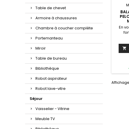
M
Table de chevet
BAL
PELO
Armoire à chaussures
En vo
Chambre à coucher complète
for
balan
Portemanteau
enfants
surfac
Miroir

fix
Table de bureau
régla
peut d
Bibliothèque
la taill
bord 
Robot aspirateur
prom
Affichage
déten
Robot lave-vitre
da
amus
Séjour
dans 
Vaisselier - Vitrine
Meuble TV
Bibliothèque