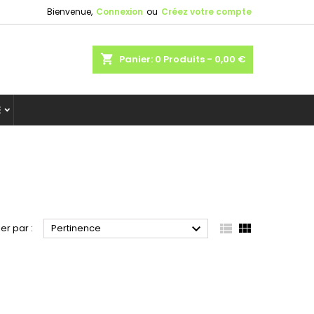
Bienvenue,
Connexion
ou
Créez votre compte
shopping_cart
Panier:
0
Produits - 0,00 €
E



ier par :
Pertinence