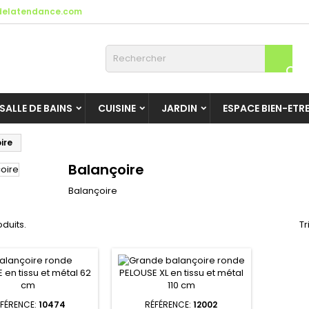
elatendance.com

SALLE DE BAINS
CUISINE
JARDIN
ESPACE BIEN-ETR
ire
Balançoire
Balançoire
oduits.
Tr
FÉRENCE:
10474
RÉFÉRENCE:
12002