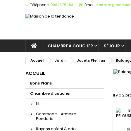
Téléphone:
0982575993
Email:
contact@maisond
CHAMBRE À COUCHER
SÉJOUR
Accueil
Jardin
Jouets Plein air
Balanço
ACCUEIL
Bons Plans
Chambre à coucher
Il y a 2 pr
Lits
Commode - Armoire -
Penderie
Rayons enfant & ado
RÉ