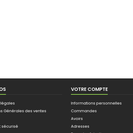
OS
VOTRE COMPTE
 légales
Informations personnelles
ns Générales des ventes
Commandes
Avoirs
 sécurisé
Adresses