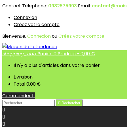
Contact
Téléphone:
0982575993
Email:
contact@mais
Connexion
Créez votre compte
Bienvenue,
Connexion
ou
Créez votre compte
shopping_cart
Panier:
0
Produits - 0,00 €
Il n'y a plus d'articles dans votre panier
Livraison
Total
0,00 €
Commander


Rechercher


