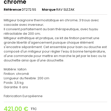
chromé
Référence
DT272.5S
Marque
RAV SLEZAK
Mitigeur baignoire thermostatique en chrome; 3 trous avec
cascade avec inverseur;
Il convient parfaitement au bain thérapeutique, avec tuyau
rétractable de 200 cm;
Mitigeur esthétique et pratique, ce kit de finition permet une
grande liberté d'agencement puisque chaque élément
s'encastre séparément. Cet ensemble pour bain ou douche est
composé d'un mitigeur pour régler l'eau à bonne température,
d'une commande pour mettre en marche le jet par le bec ou la
douchette ainsi que d'une douchette.
Matière: laiton
Finition: chromé
Longueur du flexible: 200 cm
Poids: 3,5 kg
Garantie: 6 ans
Fabrication Européenne
421,00 €
TTC