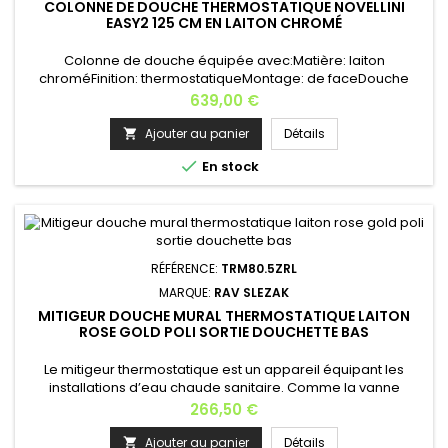
COLONNE DE DOUCHE THERMOSTATIQUE NOVELLINI
EASY2 125 CM EN LAITON CHROMÉ
Colonne de douche équipée avec:Matière: laiton
chroméFinition: thermostatiqueMontage: de faceDouche
Zénithale 20x20cmBec Cascade1 Douchette à
Prix
639,00 €
mainDimensions: 29 x H 125 cmProfondeur: 45 cm
Caractéristiques hydrauliques:· Pression dynamique
Ajouter au panier
Détails

optimale 2÷5 bar· Raccordement eau chaude 1/2”·

En stock
Raccordement eau froide 1/2” La livraison se fait par un
camion...
RÉFÉRENCE:
TRM80.5ZRL
MARQUE:
RAV SLEZAK
MITIGEUR DOUCHE MURAL THERMOSTATIQUE LAITON
ROSE GOLD POLI SORTIE DOUCHETTE BAS
Le mitigeur thermostatique est un appareil équipant les
installations d’eau chaude sanitaire. Comme la vanne
thermostatique, il réalise une action sur les débits en fonction
Prix
266,50 €
d’une température. Matière: laiton Finition: rose gold
poli Longueur: 28,5 cm Profondeur: 9 cm Hauteur: 8 cm Poids:
Ajouter au panier
Détails
