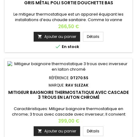
GRIS MÉTAL POLI SORTIE DOUCHETTE BAS
Le mitigeur thermostatique est un appareil équipant les
installations d’eau chaude sanitaire. Comme la vanne
thermostatique, il réalise une action sur les débits en fonction
Prix
266,50 €
d’une température. Matière: laiton Finition: gris métal
poli Longueur: 28,5 cm Profondeur: 9 cm Hauteur: 8 cm Poids:
Ajouter au panier
Détails

2,5 kg Garantie: 6 ans En option: la douchette avec support

En stock
fixe...
RÉFÉRENCE:
DT270.5S
MARQUE:
RAV SLEZAK
MITIGEUR BAIGNOIRE THERMOSTATIQUE AVEC CASCADE
3 TROUS EN LAITON CHROMÉ
Caractéristiques: Mitigeur baignoire thermostatique en
chrome; 3 trous avec cascade avec inverseur; Il convient
parfaitement au bain thérapeutique, avec tuyau rétractable
Prix
399,00 €
de 200 cm; Mitigeur esthétique et pratique, ce kit de finition
permet une grande liberté d'agencement puisque chaque
Ajouter au panier
Détails

élément s'encastre séparément. Cet ensemble pour bain ou