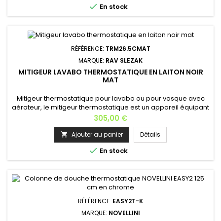

En stock
douche est...
RÉFÉRENCE:
TRM26.5CMAT
MARQUE:
RAV SLEZAK
MITIGEUR LAVABO THERMOSTATIQUE EN LAITON NOIR
MAT
Mitigeur thermostatique pour lavabo ou pour vasque avec
aérateur, le mitigeur thermostatique est un appareil équipant
les installations d’eau chaude sanitaire. Comme la vanne
Prix
305,00 €
thermostatique, il réalise une action sur les débits en fonction
d’une température. Mitigeur thermostatique avec sécurité
Ajouter au panier
Détails

anti-brûlure; Boutons ergonomiques ; Matière: laiton...

En stock
RÉFÉRENCE:
EASY2T-K
MARQUE:
NOVELLINI