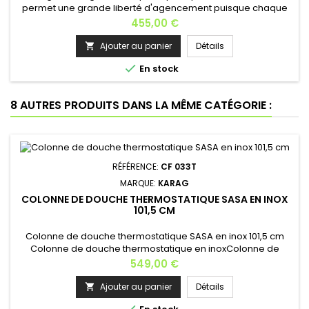
permet une grande liberté d'agencement puisque chaque
élément s'encastre séparément. Cet ensemble pour bain ou
Prix
455,00 €
douche est composé d'un mitigeur pour régler l'eau à bonne
température, d'une commande pour mettre en marche le jet
Ajouter au panier
Détails

par le bec ou la douchette ainsi que d'une douchette...

En stock
8 AUTRES PRODUITS DANS LA MÊME CATÉGORIE :
RÉFÉRENCE:
CF 033T
MARQUE:
KARAG
COLONNE DE DOUCHE THERMOSTATIQUE SASA EN INOX
101,5 CM
Colonne de douche thermostatique SASA en inox 101,5 cm
Colonne de douche thermostatique en inoxColonne de
douche avec grand pommeau et flexiblePommeau de
Prix
549,00 €
douche au plafond chromée 20x20 cmDouchette à
mainHauteur: 101,5 cmLargeur : 23 cmProfondeur : 33
Ajouter au panier
Détails

cmFlexible : 150 cmPression d'utilisation recommandée 2
