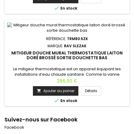
2,5 kg Garantie: 6 ans En option: la douchette avec support

En stock
fixe...
RÉFÉRENCE:
TRM80.5ZK
MARQUE:
RAV SLEZAK
MITIGEUR DOUCHE MURAL THERMOSTATIQUE LAITON
DORÉ BROSSÉ SORTIE DOUCHETTE BAS
Le mitigeur thermostatique est un appareil équipant les
installations d’eau chaude sanitaire. Comme la vanne
thermostatique, il réalise une action sur les débits en fonction
Prix
266,50 €
d’une température. Mitigeur thermostatique avec sécurité
anti-brûlure; Matière: laiton Finition: doré brosséLongueur:
Ajouter au panier
Détails

28,5 cmProfondeur: 9 cmHauteur: 8 cmPoids: 2,5 kgGarantie:

En stock
6 ans...
Suivez-nous sur Facebook
Facebook