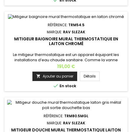
En stock
minimum à 4 bars maximum. Installation en façade...
RÉFÉRENCE:
TRM54.5
MARQUE:
RAV SLEZAK
MITIGEUR BAIGNOIRE MURAL THERMOSTATIQUE EN
LAITON CHROMÉ
Le mitigeur thermostatique est un appareil équipant les
installations d’eau chaude sanitaire. Comme la vanne
thermostatique, il réalise une action sur les débits en fonction
Prix
191,00 €
d’une température; Mitigeur équipé d'une cartouche
anticalcaire à disque céramique; Matière: laiton Finition:
Ajouter au panier
Détails

chromé Longueur: 28,5 cm Profondeur: 16 cm Hauteur: 8

En stock
cm Poids: 2...
RÉFÉRENCE:
TRM80.5MGL
MARQUE:
RAV SLEZAK
MITIGEUR DOUCHE MURAL THERMOSTATIQUE LAITON