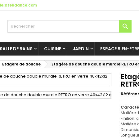
elatendance.com

SALLE DE BAINS
CUISINE
JARDIN
ESPACE BIEN-ETR
Etagère de douche
Etagère de douche double murale RETRO en
Etag
RETR
Référen
Caracté
Matière: 
Finition
Matière d
Dimensio
Longueu