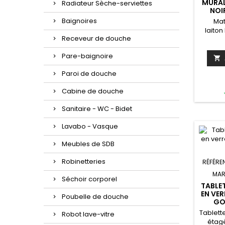
MURAL
Radiateur Sèche-serviettes
NOI
Baignoires
Mat
laiton
Receveur de douche
noi
l
Pare-baignoire
securi

x5,
Paroi de douche
cm 
Cabine de douche
cm Poids
fixat
Sanitaire - WC - Bidet
fixati
Lavabo - Vasque
Meubles de SDB
Robinetteries
RÉFÉRE
MAR
Séchoir corporel
TABLE
EN VER
Poubelle de douche
GO
Tablett
Robot lave-vitre
étag