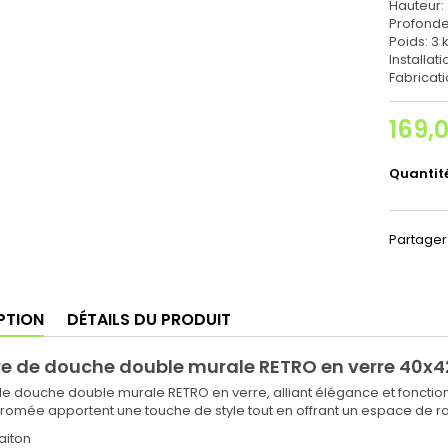
Hauteur
Profonde
Poids: 3 
Installat
Fabricat
169,
Quantit
Partager
PTION
DÉTAILS DU PRODUIT
e de douche double murale RETRO en verre 40x4
e douche double murale RETRO en verre, alliant élégance et fonctionn
chromée apportent une touche de style tout en offrant un espace de 
laiton