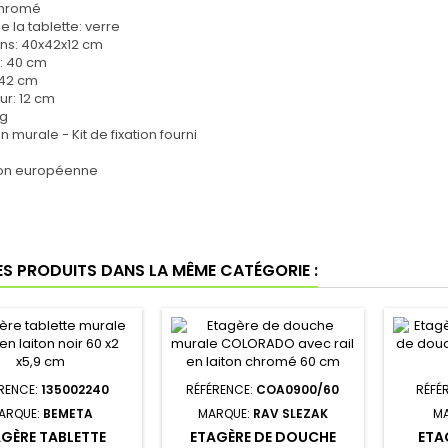
 chromé
e la tablette: verre
ns: 40x42x12 cm
: 40 cm
 42 cm
ur: 12 cm
kg
on murale - Kit de fixation fourni
ion européenne
ES PRODUITS DANS LA MÊME CATÉGORIE :
RENCE:
135002240
RÉFÉRENCE:
COA0900/60
RÉFÉ
ARQUE:
BEMETA
MARQUE:
RAV SLEZAK
M
GÈRE TABLETTE
ETAGÈRE DE DOUCHE
ETA