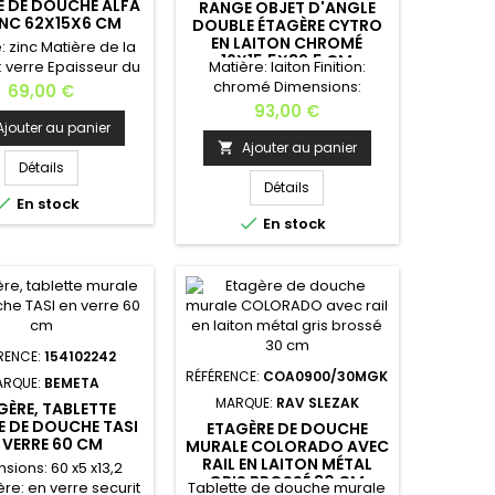
 DE DOUCHE ALFA
RANGE OBJET D'ANGLE
INC 62X15X6 CM
DOUBLE ÉTAGÈRE CYTRO
EN LAITON CHROMÉ
: zinc Matière de la
16X15,5X32,5 CM
: verre Epaisseur du
Matière: laiton Finition:
: 8 mm Dimensions:
chromé Dimensions:
Prix
69,00 €
6 cm Longueur : 62
16x15,5x32,5 cm Largeur: 26
Prix
93,00 €
Profondeur : 15
cm Profondeur: 15,5
Ajouter au panier
ur : 6 cm Poids: 1,2
cm Hauteur: 32,5 cm Poids: 1
Ajouter au panier

allation murale - Kit
kg Installation murale - Kit
Détails
ation fourni.Dans la
de fixation
Détails

En stock
collection, vous
fourni. Fabrication

En stock
erez les: patère,
européenne
-serviette, porte-
, distributeur de
n, porte papier
ettes, brosse de
toilettes,...
RENCE:
154102242
RÉFÉRENCE:
COA0900/30MGK
ARQUE:
BEMETA
MARQUE:
RAV SLEZAK
GÈRE, TABLETTE
 DE DOUCHE TASI
ETAGÈRE DE DOUCHE
 VERRE 60 CM
MURALE COLORADO AVEC
RAIL EN LAITON MÉTAL
sions: 60 x5 x13,2
GRIS BROSSÉ 30 CM
re: en verre securit
Tablette de douche murale