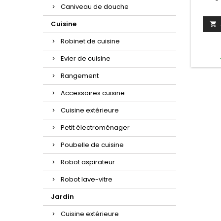
long
Caniveau de douche
montag
nécess
Cuisine

et sup
Robinet de cuisine
gold 
x10,7 x1
Evier de cuisine
cm 
Hauteu
Rangement
kg Inst
de fixat
Accessoires cuisine
ansFin
laito
Cuisine extérieure
Petit électroménager
Poubelle de cuisine
Robot aspirateur
Robot lave-vitre
Jardin
Cuisine extérieure