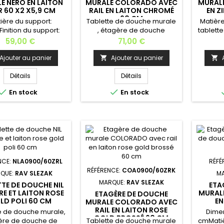
E NERO EN LAITON
MURALE COLORADO AVEC
MURALE
R 60 X2 X5,9 CM
RAIL EN LAITON CHROMÉ
EN Z
60 CM
ière du support:
Tablette de douche murale
Matière
 Finition du support:
, étagère de douche
tablette
r mat Matière de
murale en verre et laiton ; le
verre 
Prix
Prix
59,00 €
71,00 €
'étagère: verre
montage par perçage est
62x15x
t Dimensions: 60 x2
nécessaire. Matière:
cm 
Ajouter au panier
Ajouter au panier


9 cm Largeur: 60
tablette en verre / support
cm Haute
cm Hauteur: 2
et rail en laiton
kg Inst
Détails
Détails
Profondeur: 5,9
chromé; Dimensions: 60x
de fix


En stock
En stock
: 1,3 kg Installation:
12,7x 5,3 cm Profondeur: 12,7
même 
ion murale - Kit de
cm Largeur : 60 cm Hauteur:
trouv
on fourniFabrication
5,3 cm Poids: 1,9
porte
européenne
kg Installation murale - Kit
savon
de fixation fourni Garantie: 6
savo
ans Finitions disponibles :...
toil
NCE:
NLA0900/60ZRL
RÉFÉ
RÉFÉRENCE:
COA0900/60ZRK
QUE:
RAV SLEZAK
M
MARQUE:
RAV SLEZAK
TTE DE DOUCHE NIL
ETA
RE ET LAITON ROSE
MURALE
ETAGÈRE DE DOUCHE
LD POLI 60 CM
EN
MURALE COLORADO AVEC
RAIL EN LAITON ROSE
e de douche murale,
Dimen
GOLD BROSSÉ 60 CM
ère de douche de
Tablette de douche murale
cmMatiè