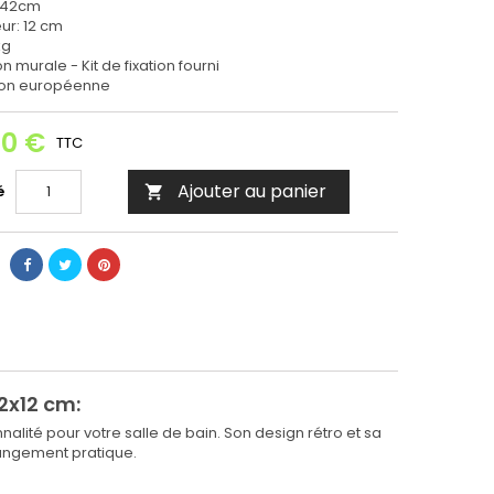
: 42cm
ur: 12 cm
kg
ion murale - Kit de fixation fourni
ion européenne
00 €
TTC
Ajouter au panier
é

2x12 cm:
alité pour votre salle de bain. Son design rétro et sa
rangement pratique.