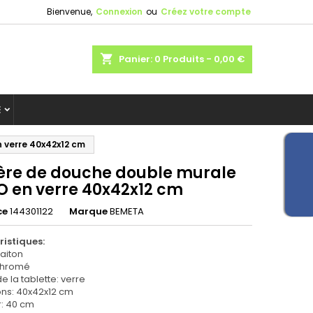
Bienvenue,
Connexion
ou
Créez votre compte
shopping_cart
Panier:
0
Produits - 0,00 €
E
 verre 40x42x12 cm
ère de douche double murale
O en verre 40x42x12 cm
ce
144301122
Marque
BEMETA
ristiques:
laiton
: chromé
e la tablette: verre
ns: 40x42x12 cm
r: 40 cm