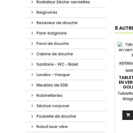
Radiateur Sèche-serviettes
Baignoires
Receveur de douche
8 AUTR
Pare-baignoire
Paroi de douche
Cabine de douche
RÉFÉRE
Sanitaire - WC - Bidet
MAR
Lavabo - Vasque
TABLE
EN VER
Meubles de SDB
GOL
Tablett
Robinetteries
étag
long
Séchoir corporel
montag
nécess

Poubelle de douche
et sup
gold br
Robot lave-vitre
x10,7 x1