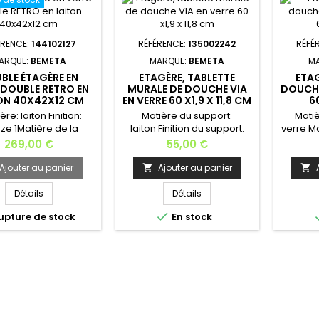
ÉRENCE:
144102127
RÉFÉRENCE:
135002242
RÉFÉ
ARQUE:
BEMETA
MARQUE:
BEMETA
M
BLE ÉTAGÈRE EN
ETAGÈRE, TABLETTE
ETAG
 DOUBLE RETRO EN
MURALE DE DOUCHE VIA
DOUCHE
ON 40X42X12 CM
EN VERRE 60 X1,9 X 11,8 CM
6
re: laiton Finition:
Matière du support:
Matiè
ze 1Matière de la
laiton Finition du support:
verre Mat
e: verre Dimensions:
chromé Matière de
chromé 
Prix
Prix
269,00 €
55,00 €
12 cm Longueur: 40
l'étagère: verre
cm Larg
cm Hauteur:
securit Dimensions: 60 x1,9 x
5,5 
Ajouter au panier
Ajouter au panier


m Profondeur: 12
11,8 cm Largeur: 60
cm Poids
: 3 kg Kit de fixation
cm Hauteur: 1,9
mural
Détails
Détails
urni.Fabrication
cm Profondeur: 11,8
fourni. 

pture de stock
En stock
européenne
cm Poids: 1,5 kg Installation
, la
murale - Kit de fixation
souhaite
fourniFabrication
dans vo
européenne.
de cui
ache