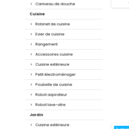
cm 
Caniveau de douche
Hauteu
kg Inst
Cuisine
de fixat
ansFin
Robinet de cuisine
l
Evier de cuisine
Rangement
Accessoires cuisine
Cuisine extérieure
Petit électroménager
Poubelle de cuisine
Robot aspirateur
Robot lave-vitre
Jardin
Cuisine extérieure
Rupture