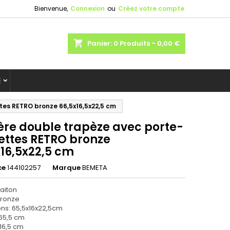
Bienvenue,
Connexion
ou
Créez votre compte
shopping_cart
Panier:
0
Produits - 0,00 €
E
tes RETRO bronze 66,5x16,5x22,5 cm
ère double trapèze avec porte-
iettes RETRO bronze
x16,5x22,5 cm
ce
144102257
Marque
BEMETA
laiton
 bronze
ns: 65,5x16x22,5cm
 65,5 cm
 16,5 cm