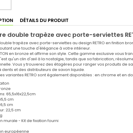
PTION
DÉTAILS DU PRODUIT
re double trapèze avec porte-serviettes RE
ouble trapèze avec porte-serviettes au design RETRO en finition bro
joutant une touche d'élégance à votre intérieur.
TON en bronze et affirme son style. Cette gamme exclusive vous tra
n'est qu'un clin d'œil à la nostalgie, tandis que sa fabrication, résol
nelle. Vous y trouverez des étagères pour ranger vos produits de sal
 dents et des distributeurs de savon liquide.
res variantes RETRO sont également disponibles : en chrome et en d
laiton
 bronze
ns: 65,5x16x22,5cm
 65,5 cm
16,5 cm
ur: 22,5 cm
kg
on murale - Kit de fixation fourni
ion européenne