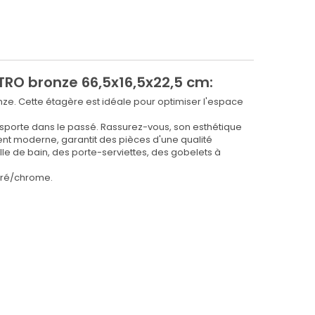
TRO bronze 66,5x16,5x22,5 cm:
nze. Cette étagère est idéale pour optimiser l'espace
nsporte dans le passé. Rassurez-vous, son esthétique
ument moderne, garantit des pièces d'une qualité
le de bain, des porte-serviettes, des gobelets à
oré/chrome.