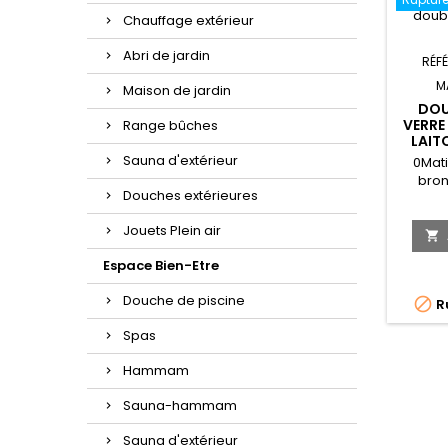
Chauffage extérieur
Abri de jardin
RÉF
M
Maison de jardin
DOU
VERRE
Range bûches
LAIT
Sauna d'extérieur
0Matiè
bron
Douches extérieures
tablett
40x42x
Jouets Plein air

42c
Espace Bien-Etre
cm Poids
fo
Douche de piscine

Ru
Spas
Hammam
Sauna-hammam
Sauna d'extérieur