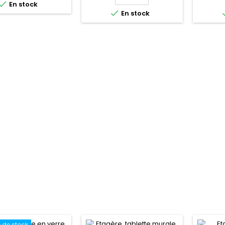

En stock
Longueur: 60 cm
brossé Dimensions: 60x 12,7x
11,9

En stock
r: 1,8 cm Poids: 1,7
5,3 cmProfondeur: 12,7
cm Hau
allation murale - Kit
cmLargeur : 60 cmHauteur:
1,2 kg 
ion fourni Garantie: 2
5,3 cmPoids: 1,9
itions disponibles :
kgInstallation murale - Kit
fo
aiton chromé,...
de fixation fourniGarantie:
ansFin
6ansFinitions disponibles :...
laiton
doré, lai
 de stock