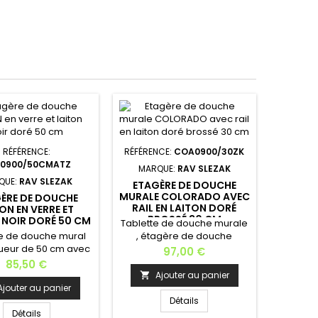
RÉFÉRENCE:
RÉFÉRENCE:
COA0900/30ZK
0900/50CMATZ
MARQUE:
RAV SLEZAK
QUE:
RAV SLEZAK
ETAGÈRE DE DOUCHE
MURALE COLORADO AVEC
ÈRE DE DOUCHE
RAIL EN LAITON DORÉ
ON EN VERRE ET
BROSSÉ 30 CM
 NOIR DORÉ 50 CM
Tablette de douche murale
e de douche mural
, étagère de douche
ueur de 50 cm avec
murale en verre et laiton ; le
Prix
97,00 €
 , le montage par
montage par perçage est
Prix
85,50 €
perçage est
nécessaire. Matière:
Ajouter au panier

ire. Matière: laiton
tablette en verre / support
Ajouter au panier
 doré Dimensions:
et rail en laiton doré brossé
Détails
5x4,8 cm Profondeur:
Dimensions: 30x 12,7x 5,3 cm
Détails