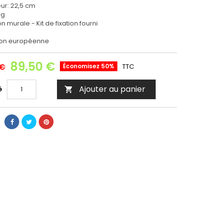
ur: 22,5 cm
kg
on murale - Kit de fixation fourni
ion européenne
89,50 €
 €
Économisez 50%
TTC
Ajouter au panier
é
