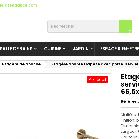
elatendance.com

SALLE DE BAINS
CUISINE
JARDIN
ESPACE BIEN-ETR
Etagère de douche
Etagère double trapèze avec porte-serviet
Etag
Prix réduit
serv
66,5
Référen
Matière: 
Finition:
Dimensio
Largeur:
Hauteur: