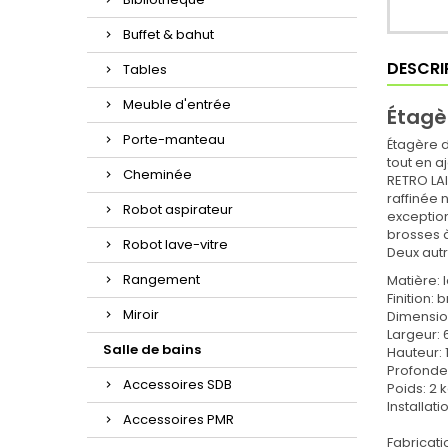
Buffet & bahut
DESCRI
Tables
Meuble d'entrée
Étagè
Porte-manteau
Étagère d
tout en a
Cheminée
RETRO LAI
raffinée 
Robot aspirateur
exception
brosses à
Robot lave-vitre
Deux aut
Rangement
Matière: 
Finition:
Miroir
Dimensio
Largeur:
Salle de bains
Hauteur: 
Profonde
Accessoires SDB
Poids: 2 
Installati
Accessoires PMR
Fabricat