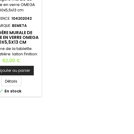
trouverez les: patère,
porte-serviette,...
RENCE:
104202042
ARQUE:
BEMETA
ÈRE MURALE DE
 EN VERRE OMEGA
0X5,5X13 CM
re de la tablette:
ière: laiton Finition:
Dimensions: 60x5,5x13
Prix
62,00 €
eur: 60 cm Hauteur:
cm Profondeur: 13
Ajouter au panier
: 1,8 kg Installation
e - Kit de fixation
Détails
En option : l'adhésive

En stock
 colle: si vous ne
z pas faire de trous
tre salle de bain ou
sine, vous pouvez
ter la colle pour
pouvoir...