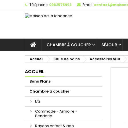
Téléphone:
0982575993
Email:
contact@maisond
CHAMBRE À COUCHER
SÉJOUR
Accueil
Salle de bains
Accessoires SDB
ACCUEIL
Bons Plans
Chambre à coucher
Lits
Commode - Armoire -
Penderie
Rayons enfant & ado