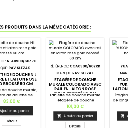
ES PRODUITS DANS LA MÊME CATÉGORIE :
NCE:
NLA0900/60ZRK
RÉFÉRENCE:
COA0900/60ZRK
YUA
QUE:
RAV SLEZAK
MARQUE:
RAV SLEZAK
MAR
TTE DE DOUCHE NIL
RE ET LAITON ROSE
ETAGÈRE DE DOUCHE
ETAG
D BROSSÉ 60 CM
MURALE COLORADO AVEC
YUK
RAIL EN LAITON ROSE
LAITON
e de douche murale,
GOLD BROSSÉ 60 CM
ère de douche de
Tablette de douche murale
Étagèr
ueur de 60 cm, le
, étagère de douche
de long
Prix
83,00 €
e par perçage est
murale en verre et laiton ; le
rail
Prix
101,00 €
aire. Matière: verre
montage par perçage est
Ajouter au panier
port en laiton rose
nécessaire. Matière:
nécessa
Ajouter au panier


ossé Dimensions: 60
tablette en verre / support
noir
Détails
,8 cm Profondeur: 10,7
et rail en laiton rose gold
50x11,9
Détails