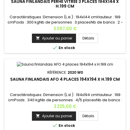
SAUNA FINLANDAIS PERHE VITRÉE 3 PLACES 194X144 X
H.199 CM
Caractéristiques :Dimension (L.xl.) : 194x144 cmHauteur : 199
cmPoids : 300 kgNb de personnes : 3 placesNb de bancs : 2 -
2 x 1785 x550 mmLogement de poêle : 1 - Poêle recommandé
Prix
3 097,00 €
: 8 kWGrille de protection du poêle : 1Grille d’aération : 1Appui-
tête : 2Éclairage : 1Nb de fenêtres : 1Matière : bois
Ajouter au panier
Détails

épicéa Raccords : Raccords externesType du verre : verre...

En stock
RÉFÉRENCE:
2020 W0
SAUNA FINLANDAIS AFO 4 PLACES 194X194 X H.199 CM
Caractéristiques :Dimension (L.xl.) : 194x194 cmHauteur : 199
cmPoids : 340 kgNb de personnes : 4/5 placesNb de bancs :
2 - 2 x 1785 x550 mmLogement de poêle : 1 - Poêle
Prix
3 225,00 €
recommandé : 8 kWGrille de protection du poêle : 1Grille
d’aération : 1Appui-tête : 2Éclairage : 1Nb de fenêtres :
Ajouter au panier
Détails

0Matière : bois épicéa Raccords : Raccords externesType du

En stock
verre : verre...