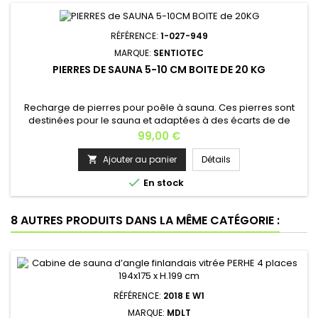
RÉFÉRENCE:
1-027-949
MARQUE:
SENTIOTEC
PIERRES DE SAUNA 5-10 CM BOITE DE 20 KG
Recharge de pierres pour poêle à sauna. Ces pierres sont
destinées pour le sauna et adaptées à des écarts de de
températures importants.Boite de 20 kg Grosseur de pierre :
Prix
99,00 €
5 -10 cmPierres en granite volcaniqueCompatibles avec tous
les poêles à saunaNous proposons de nombreux
Ajouter au panier
Détails

accessoires tels que seaux, louches, thermomètres,

En stock
serviettes et accessoires...
8 AUTRES PRODUITS DANS LA MÊME CATÉGORIE :
RÉFÉRENCE:
2018 E W1
MARQUE:
MDLT