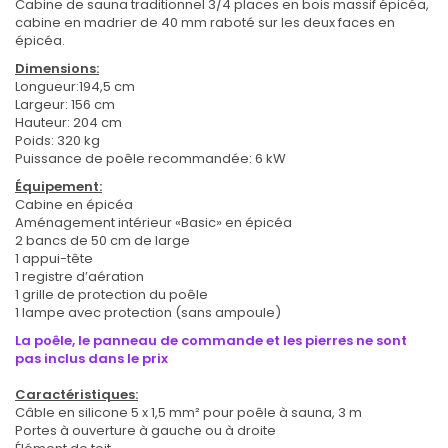
Cabine de sauna traditionnel 3/4 places en bois massif épicéa,
cabine en madrier de 40 mm raboté sur les deux faces en
épicéa.
Dimensions:
Longueur:194,5 cm
Largeur: 156 cm
Hauteur: 204 cm
Poids: 320 kg
Puissance de poêle recommandée: 6 kW
Équipement:
Cabine en épicéa
Aménagement intérieur «Basic» en épicéa
2 bancs de 50 cm de large
1 appui-tête
1 registre d’aération
1 grille de protection du poêle
1 lampe avec protection (sans ampoule)
La poêle, le panneau de commande et les pierres ne sont
pas inclus dans le prix
Caractéristiques:
Câble en silicone 5 x 1,5 mm² pour poêle à sauna, 3 m
Portes à ouverture à gauche ou à droite