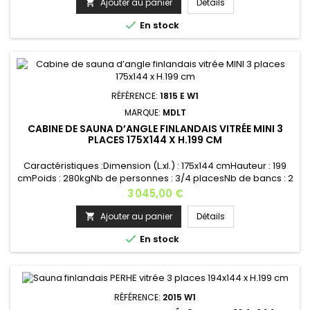
d’aération : 1Appui-tête : 2Éclairage : 1Nb de fenêtres :
Ajouter au panier
Détails

1Matière : bois épicéa Raccords : Raccords externesType du

En stock
verre : verre...
RÉFÉRENCE:
1815 E W1
MARQUE:
MDLT
CABINE DE SAUNA D’ANGLE FINLANDAIS VITRÉE MINI 3
PLACES 175X144 X H.199 CM
Caractéristiques :Dimension (L.xl.) : 175x144 cmHauteur : 199
cmPoids : 280kgNb de personnes : 3/4 placesNb de bancs : 2
- 161x55 cm x2Logement de poêle : 1 - Poêle recommandé : 6
Prix
3 045,00 €
kWGrille de protection du poêle : 1Grille d’aération : 1Appui-
tête : 1Éclairage : 1Nb de fenêtres : 1Matière : bois
Ajouter au panier
Détails

épicéa Raccords : Raccords externesType du verre : verre...

En stock
RÉFÉRENCE:
2015 W1