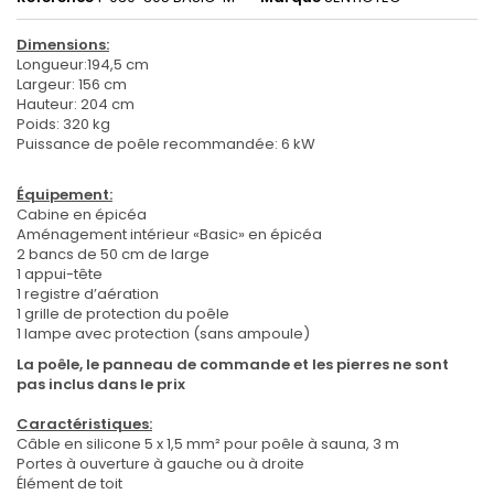
Dimensions:
Longueur:194,5 cm
Largeur: 156 cm
Hauteur: 204 cm
Poids: 320 kg
Puissance de poêle recommandée: 6 kW
Équipement:
Cabine en épicéa
Aménagement intérieur «Basic» en épicéa
2 bancs de 50 cm de large
1 appui-tête
1 registre d’aération
1 grille de protection du poêle
1 lampe avec protection (sans ampoule)
La poêle, le panneau de commande et les pierres ne sont
pas inclus dans le prix
Caractéristiques:
Câble en silicone 5 x 1,5 mm² pour poêle à sauna, 3 m
Portes à ouverture à gauche ou à droite
Élément de toit