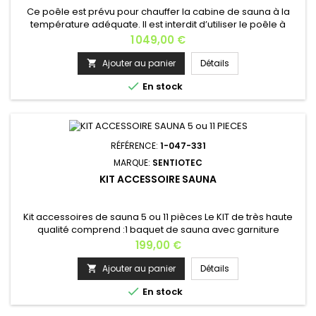
Ce poêle est prévu pour chauffer la cabine de sauna à la
température adéquate. Il est interdit d’utiliser le poêle à
d’autres fins.Si la puissance du poêle est adaptée à la
Prix
1 049,00 €
cabine de sauna, un sauna correctement isolé atteint la
température adéquate en une heure environ.Les pierres du
Ajouter au panier
Détails

poêle chauffent généralement à bonne température en

En stock
même temps que le...
RÉFÉRENCE:
1-047-331
MARQUE:
SENTIOTEC
KIT ACCESSOIRE SAUNA
Kit accessoires de sauna 5 ou 11 pièces Le KIT de très haute
qualité comprend :1 baquet de sauna avec garniture
intérieure en plastique (4L)1 louche en bois1 sablier1 thermos-
Prix
199,00 €
hygromètreen option: 5 parfums de sauna (menthe, orange,
mélisse, pin et eucalyptus +50€)Une fiche explicative
Ajouter au panier
Détails


En stock