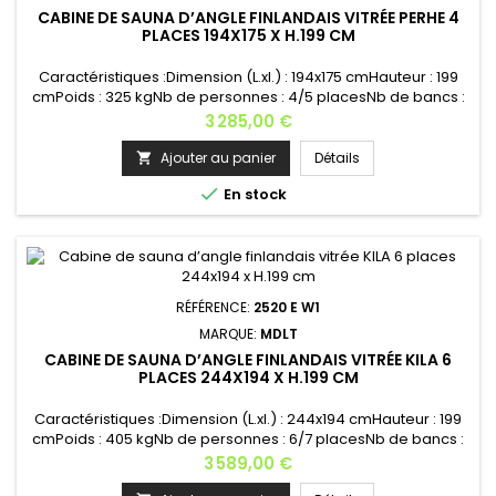
CABINE DE SAUNA D’ANGLE FINLANDAIS VITRÉE PERHE 4
PLACES 194X175 X H.199 CM
Caractéristiques :Dimension (L.xl.) : 194x175 cmHauteur : 199
cmPoids : 325 kgNb de personnes : 4/5 placesNb de bancs :
2 - 178 ,5x55 cm (x2)Logement de poêle : 1 - Poêle
Prix
3 285,00 €
recommandé : 8 kWGrille de protection du poêle : 1Grille
d’aération : 1Appui-tête : 2Éclairage : 1Nb de fenêtres :
Ajouter au panier
Détails

1Matière : bois épicéa Raccords : Raccords externesType du

En stock
verre :...
RÉFÉRENCE:
2520 E W1
MARQUE:
MDLT
CABINE DE SAUNA D’ANGLE FINLANDAIS VITRÉE KILA 6
PLACES 244X194 X H.199 CM
Caractéristiques :Dimension (L.xl.) : 244x194 cmHauteur : 199
cmPoids : 405 kgNb de personnes : 6/7 placesNb de bancs :
2 - 228,5x55 cm (x2)Logement de poêle : 1 - Poêle
Prix
3 589,00 €
recommandé : 9 kWGrille de protection du poêle : 1Grille