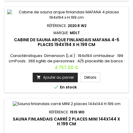
RÉFÉRENCE:
2020 R W2
MARQUE:
MDLT
CABINE DE SAUNA ARQUE FINLANDAIS MAFANA 4-5
PLACES 194X194 X H.199 CM
Caractéristiques :Dimension (L.xl.) : 194x194 cmHauteur : 199
cmPoids : 365 kgNb de personnes : 4/5 placesNb de bancs :
2 - 178,5x55 cm - 123,9x55cmLogement de poêle : 1 - Poêle
Prix
4 757,00 €
recommandé : 8 kWGrille de protection du poêle : 1Grille
d’aération : 1Appui-tête : 2Éclairage : 1Nb de fenêtres :
Ajouter au panier
Détails

2Matière : bois épicéa Raccords : Raccords externesType du

En stock
verre...
RÉFÉRENCE:
1515 W0
SAUNA FINLANDAIS CARRÉ 2 PLACES MINI 144X144 X
H.199 CM