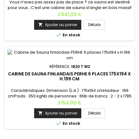
Vous n’avez pas assez pas de place ? ce sauna est destiné
pour vous ; C’est une cabine de sauna d’angle en bois massif
épicéa, adapté aux petits espaces domestiques.
Prix
2 641,00 €
Caractéristiques :Dimension (L.xl.) :144x144 cmHauteur : 199
cmPoids : 270 kgNb de personnes : 2Nb de bancs :
Ajouter au panier
Détails

2Logement de poêle : 1 - Poêle recommandé : 3,6 kWGrille

En stock
de protection du poêle :...
RÉFÉRENCE:
1820 T W2
CABINE DE SAUNA FINLANDAIS PERHE 6 PLACES 175X194 X
H.199 CM
Caractéristiques :Dimension (L.xl.) : 175x194 cmHauteur : 199
cmPoids : 350 kgNb de personnes : 6Nb de bancs : 2 - 2 x 1785
x525 mmLogement de poêle : 1 - Poêle recommandé : 8
Prix
3 154,00 €
kWGrille de protection du poêle : 1Grille d’aération : 1Appui-
tête : 2Éclairage : 1Nb de fenêtres : 2Matière : bois
Ajouter au panier
Détails

épicéa Raccords : Raccords externesType du verre : verre

En stock
trempé...