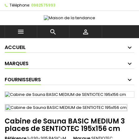
Téléphone:
0982575993



ACCUEIL
MARQUES
FOURNISSEURS
Cabine de Sauna BASIC MEDIUM 3
places de SENTIOTEC 195x156 cm
Référence
1-030-305 BASIC-M
Marque
SENTIOTEC