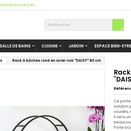
elatendance.com

SALLE DE BAINS
CUISINE
JARDIN
ESPACE BIEN-ETR
s
Rack à bûches rond en acier noir "DAISY" 80 cm
Rack
"DAI
Référen
Ce porte 
solution
soudés, n
Il sera 
beaucoup
Porte bû