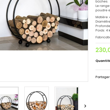
bûches.
Le range
poudre en
Matière:
Diamètre
Profonde
Poids: 4 
Fabricat
230,
Quantit
Partager
