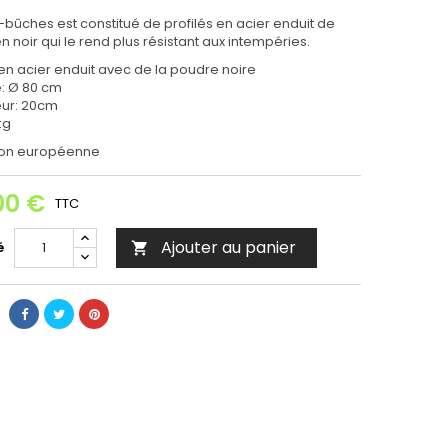
-bûches est constitué de profilés en acier enduit de
 noir qui le rend plus résistant aux intempéries.
 en acier enduit avec de la poudre noire
: Ø 80 cm
ur: 20cm
kg
ion européenne
00 €
TTC
Ajouter au panier
é
