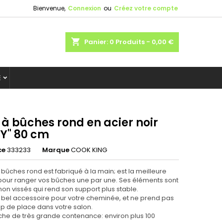
Bienvenue,
Connexion
ou
Créez votre compte
shopping_cart
Panier:
0
Produits - 0,00 €
E
 à bûches rond en acier noir
SY" 80 cm
ce
333233
Marque
COOK KING
bûches rond est fabriqué à la main; est la meilleure
 pour ranger vos bûches une par une. Ses éléments sont
on vissés qui rend son support plus stable.
un bel accessoire pour votre cheminée, et ne prend pas
 de place dans votre salon.
che de très grande contenance: environ plus 100