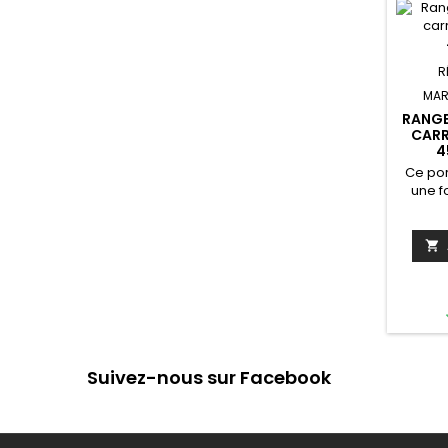
R
MAR
RANGE
CARR
4
Ce po
une f
pied qu
très m
acier 

aussi b
der
import
pro
esthét
proximi
che
Suivez-nous sur Facebook
seule
dépla