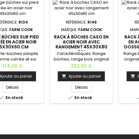
ÉFÉRENCE:
R134
RÉFÉRENCE:
R146
RÉ
QUE:
FARM COOK
MARQUE:
FARM COOK
MAR
 BÛCHES SUR PIED
RACK À BÛCHES CASO EN
RACK 
ÉE EN ACIER NOIR
ACIER NOIR AVEC
EN A
5X30X60 CM
RANGEMENT 45X30X80
DOSSI
CM
rte-bûches adopte
Caractéristiques: Range
Range 
orme carrée et sur
bûches, range bois original
origina
i lui donne un design
et designMatière: acier
acier Fi
Prix
Prix
174,00 €
202,00 €
oderne. Réalisé en
noirFinition: 3
afin d'é
en noir, il se révèle
compartiments de
Ajouter au panier
Ajouter au panier


eau que robuste, ce
rangementDimensions:Longueur:
débordé
nier point étant
45 cmProfondeur: 30
45 c
Détails
Détails
ant pour ce type de
cmHauteur: 80 cmPoids: 16
cm Haute


En stock
En stock
duit. Pratique et
kgFabrication européenne
kg Fabr
ique il fera effet à
té du foyer de votre
minée. Il est non
ment pratique pour
cer ou stocker vos
bûches...