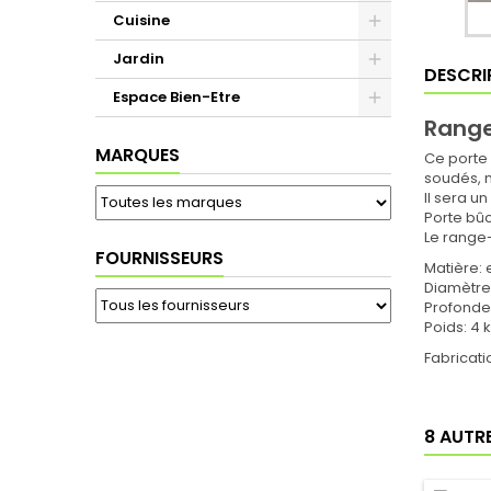
Cuisine
Jardin
DESCRI
Espace Bien-Etre
Range
MARQUES
Ce porte 
soudés, n
Il sera u
Porte bûc
Le range-
FOURNISSEURS
Matière: 
Diamètre
Profonde
Poids: 4 
Fabricat
8 AUTR