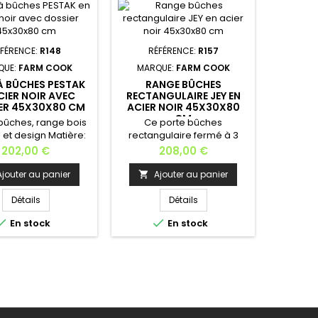
FÉRENCE:
R148
RÉFÉRENCE:
R157
RÉ
QUE:
FARM COOK
MARQUE:
FARM COOK
MARQ
À BÛCHES PESTAK
RANGE BÛCHES
RA
CIER NOIR AVEC
RECTANGULAIRE JEY EN
RECTA
ER 45X30X80 CM
ACIER NOIR 45X30X80
EN ACIE
CM
bûches, range bois
Ce porte bûches
Ce 
l et design Matière:
rectangulaire fermé à 3
rec
nition: avec dossier
compartiments pour un
compar
Prix
Prix
202,00 €
208,00 €
viter que les bois ne
optimal de rangement, est
optimal
sont pas
fabriqué à la main; est la
fabriqu
Ajouter au panier
Ajouter au panier
A


s Dimensions:Longueur:
meilleure solution pour
meille
m Profondeur: 30
ranger vos bûches une par
ranger 
Détails
Détails
ur: 80 cm Poids: 17
une. Ses éléments sont
une. S


En stock
En stock
ication européenne
soudés, qui rend son
soudé
support plus stable. Il sera
support 
un bel accessoire pour
un bel
votre cheminée, et ne
votre
prend pas beaucoup de
prend 
place dans votre
pla
salon. Porte bûche de très
salon.P
grande...