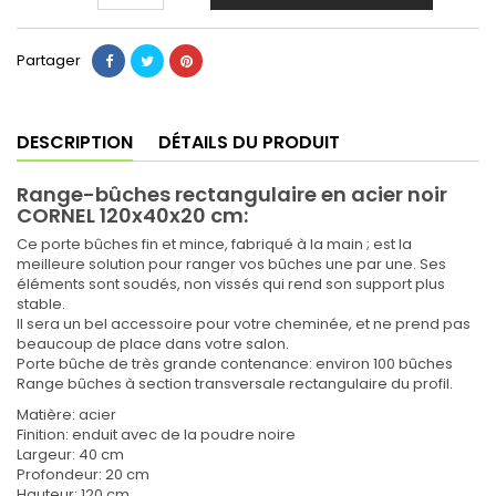
Partager
DESCRIPTION
DÉTAILS DU PRODUIT
Range-bûches rectangulaire en acier noir
CORNEL 120x40x20 cm:
Ce porte bûches fin et mince, fabriqué à la main ; est la
meilleure solution pour ranger vos bûches une par une. Ses
éléments sont soudés, non vissés qui rend son support plus
stable.
Il sera un bel accessoire pour votre cheminée, et ne prend pas
beaucoup de place dans votre salon.
Porte bûche de très grande contenance: environ 100 bûches
Range bûches à section transversale rectangulaire du profil.
Matière: acier
Finition: enduit avec de la poudre noire
Largeur: 40 cm
Profondeur: 20 cm
Hauteur: 120 cm