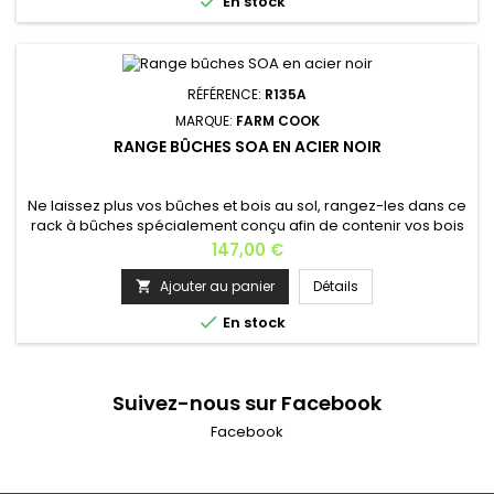

En stock
bûches à...
RÉFÉRENCE:
R135A
MARQUE:
FARM COOK
RANGE BÛCHES SOA EN ACIER NOIR
Ne laissez plus vos bûches et bois au sol, rangez-les dans ce
rack à bûches spécialement conçu afin de contenir vos bois
et bûches. En acier, elle prend peu de place au sol car le
Prix
147,00 €
rangement s'effectue en hauteur. Noir et d'un look moderne,
ce rack à bûches s'intègre dans les univers contemporains.
Ajouter au panier
Détails

Dimensions disponibles: 50x20x90 cm / 50x20x120

En stock
cmMatière:...
Suivez-nous sur Facebook
Facebook