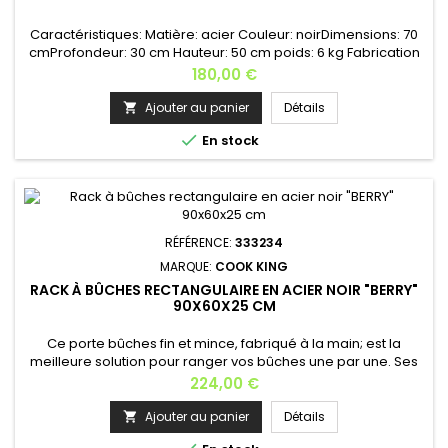
Caractéristiques: Matière: acier Couleur: noirDimensions: 70
cmProfondeur: 30 cm Hauteur: 50 cm poids: 6 kg Fabrication
européenne
Prix
180,00 €
Ajouter au panier
Détails


En stock
RÉFÉRENCE:
333234
MARQUE:
COOK KING
RACK À BÛCHES RECTANGULAIRE EN ACIER NOIR "BERRY"
90X60X25 CM
Ce porte bûches fin et mince, fabriqué à la main; est la
meilleure solution pour ranger vos bûches une par une. Ses
éléments sont soudés, non vissés qui rend son support plus
Prix
224,00 €
stable.Il sera un bel accessoire pour votre cheminée, et ne
prend pas beaucoup de place dans votre salon.Porte bûche
Ajouter au panier
Détails

de très grande contenance: environ 100 bûches.Range