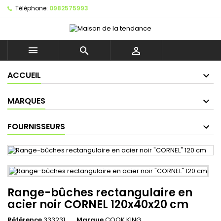
Téléphone:
0982575993



ACCUEIL
MARQUES
FOURNISSEURS
Range-bûches rectangulaire en
acier noir CORNEL 120x40x20 cm
Référence
333231
Marque
COOK KING