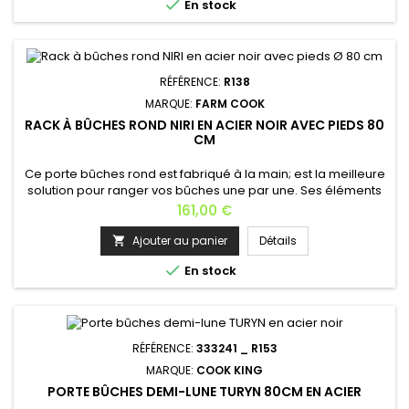

En stock
RÉFÉRENCE:
R138
MARQUE:
FARM COOK
RACK À BÛCHES ROND NIRI EN ACIER NOIR AVEC PIEDS 80
CM
Ce porte bûches rond est fabriqué à la main; est la meilleure
solution pour ranger vos bûches une par une. Ses éléments
sont soudés, non vissés qui rend son support plus stable.Il
Prix
161,00 €
sera un bel accessoire pour votre cheminée, et ne prend
pas beaucoup de place dans votre salon.Porte bûche de
Ajouter au panier
Détails

très grande contenance: environ plus 100 bûches.Le range-

En stock
bûches est...
RÉFÉRENCE:
333241 _ R153
MARQUE:
COOK KING
PORTE BÛCHES DEMI-LUNE TURYN 80CM EN ACIER