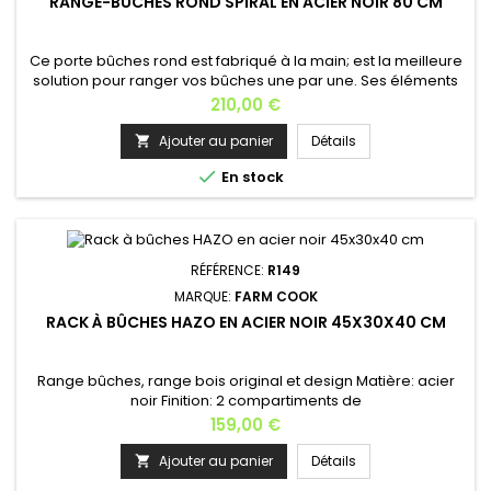
RANGE-BÛCHES ROND SPIRAL EN ACIER NOIR 80 CM
Ce porte bûches rond est fabriqué à la main; est la meilleure
solution pour ranger vos bûches une par une. Ses éléments
sont soudés, non vissés qui rend son support plus stable.Il
Prix
210,00 €
sera un bel accessoire pour votre cheminée, et ne prend
pas beaucoup de place dans votre salon.Porte bûche de
Ajouter au panier
Détails

très grande contenance: environ plus 100 bûches (selon les...

En stock
RÉFÉRENCE:
R149
MARQUE:
FARM COOK
RACK À BÛCHES HAZO EN ACIER NOIR 45X30X40 CM
Range bûches, range bois original et design Matière: acier
noir Finition: 2 compartiments de
rangement Dimensions: Longueur: 45 cm Profondeur: 30
Prix
159,00 €
cm Hauteur: 40 cm Poids: 8,5 kg Fabrication européenne
Ajouter au panier
Détails
