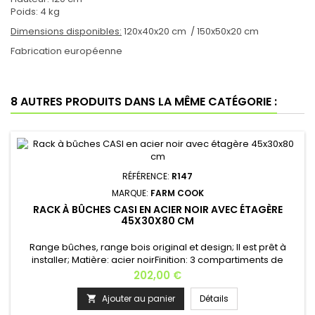
Poids: 4 kg
Dimensions disponibles:
120x40x20 cm / 150x50x20 cm
Fabrication européenne
8 AUTRES PRODUITS DANS LA MÊME CATÉGORIE :
RÉFÉRENCE:
R147
MARQUE:
FARM COOK
RACK À BÛCHES CASI EN ACIER NOIR AVEC ÉTAGÈRE
45X30X80 CM
Range bûches, range bois original et design; Il est prêt à
installer; Matière: acier noirFinition: 3 compartiments de
rangementDimensions:Longueur: 45 cmProfondeur: 30
Prix
202,00 €
cmHauteur: 80 cmPoids: 10,5 kg Fabrication européenne
Ajouter au panier
Détails
