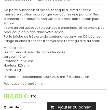
Ce porte bûches fin et mince, fabriqué à la main ; est la
meilleure solution pour ranger vos bûches une par une. Ses
éléments sont soudés, non vissés qui rend son support plus
stable.
Il sera un bel accessoire pour votre cheminée, et ne prend pas
beaucoup de place dans votre salon.
Porte bûche de très grande contenance: environ 100 bûches
Range bûches à section transversale rectangulaire du profil.
Matière: acier
Finition: enduit avec de la poudre noire
Largeur: 40 cm
Profondeur: 20 cm
Hauteur: 120 cm
Poids: 4 kg
Dimensions disponibles:
120x40x20 cm / 150x50x20 cm
Fabrication européenne
184,00 €
TTC
Ajouter au panier
Quantité
