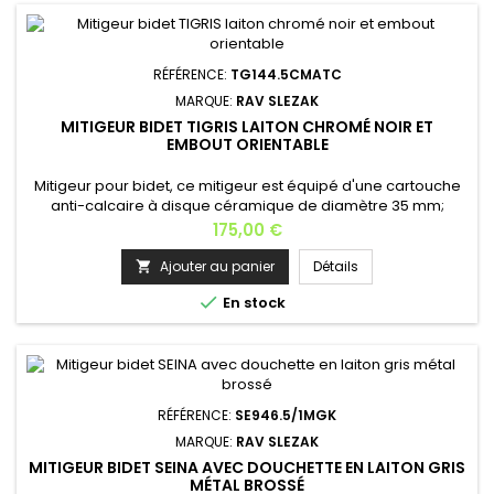
RÉFÉRENCE:
TG144.5CMATC
MARQUE:
RAV SLEZAK
MITIGEUR BIDET TIGRIS LAITON CHROMÉ NOIR ET
EMBOUT ORIENTABLE
Mitigeur pour bidet, ce mitigeur est équipé d'une cartouche
anti-calcaire à disque céramique de diamètre 35 mm;
cartouche KA3514; avec un aérateur en caoutchouc qui
Prix
175,00 €
empêche le dépôt du calcaire.Caractéristiques du
produit: .5: pas 150 mm Cartouche: KA3514, 35 mm Matière:
Ajouter au panier
Détails

laiton Mitigeur sans siphonHauteur: 16,5 cmPoids: 2

En stock
kgGarantie: 6 ans Ce modèle est...
RÉFÉRENCE:
SE946.5/1MGK
MARQUE:
RAV SLEZAK
MITIGEUR BIDET SEINA AVEC DOUCHETTE EN LAITON GRIS
MÉTAL BROSSÉ