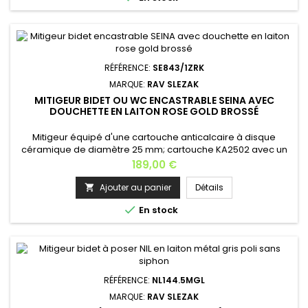
RÉFÉRENCE:
SE843/1ZRK
MARQUE:
RAV SLEZAK
MITIGEUR BIDET OU WC ENCASTRABLE SEINA AVEC
DOUCHETTE EN LAITON ROSE GOLD BROSSÉ
Mitigeur équipé d'une cartouche anticalcaire à disque
céramique de diamètre 25 mm; cartouche KA2502 avec un
aérateur en caoutchouc qui empêche le dépôt du
Prix
189,00 €
calcaire.Matière: laiton Finition: rose gold brossé .5: pas 150
mm Cartouche: KA2502 , 25 mm Profondeur: 15 cm Largeur: 7
Ajouter au panier
Détails

cm Hauteur: 15 cm Longueur du flexible: 100 cm Poids: 1,5

En stock
kg Installation: à...
RÉFÉRENCE:
NL144.5MGL
MARQUE:
RAV SLEZAK