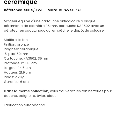
céramique
Référence
L508.5/9SM
Marque
RAV SLEZAK
Mitigeur équipé d'une cartouche anticalcaire à disque
céramique de diamètre 35 mm; cartouche KA3502 avec un
aérateur en caoutchouc qui empêche le dépôt du calcaire.
Matière: laiton
Finition: bronze
Poignée: céramique
.5: pas 150 mm
Cartouche: KA3502, 35 mm
Profondeur: 18,3 cm
Largeur: 14,5 cm
Hauteur: 21,9 cm
Poids: 2,2 kg
Garantie: 6 ans
Dans la même collection,
vous trouverez les robinetteries pour
douche, baignoire, évier, bidet.
Fabrication européenne.