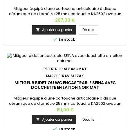
Mitigeur équipé d'une cartouche anticalcaire à disque
céramique de diamètre 25 mm; cartouche KA2502 avec un
aérateur en caoutchouc qui empêche le dépôt du
Prix
287,00 €
calcaire.Matière: laiton Finition: gris métal brossé .5: pas 150
mm Cartouche: KA2502 , 25 mm Profondeur: ≈11,8 cm Hauteur:
Ajouter au panier
Détails

≈15,7 cm Longueur du flexible: 100 cm Poids: 1,5 kg Installation:

En stock
sur le bidet...
RÉFÉRENCE:
SE843CMAT
MARQUE:
RAV SLEZAK
MITIGEUR BIDET OU WC ENCASTRABLE SEINA AVEC
DOUCHETTE EN LAITON NOIR MAT
Mitigeur équipé d'une cartouche anticalcaire à disque
céramique de diamètre 25 mm; cartouche KA2502 avec un
aérateur en caoutchouc qui empêche le dépôt du
Prix
151,00 €
calcaire.Matière: laiton Finition: noir mat .5: pas 150
mm Cartouche: KA2502 , 25 mm Profondeur: 15 cm Largeur: 7
Ajouter au panier
Détails

cm Hauteur: 15 cm Longueur du flexible: 100 cm Poids: 1,5

En stock
kg Installation: à encastrer...