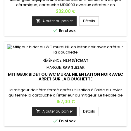
céramique; cartouche MD0093 avec un aérateur en
caoutchouc qui empêche le dépôt du calcaire. Ce
Prix
232,00 €
mélangeur est avec pop-up; .5: pas 150 mm Matière:
laiton Finition: bronze Hauteur: ≈ 18,9 cm Largeur: ≈ 17,4
Ajouter au panier
Détails

cm Profondeur: ≈ 15,6 cm Cartouche: MD0093 Poids: 2

En stock
kg Garantie: 6 ans Finitions disponibles:...
RÉFÉRENCE:
NL143/1CMAT
MARQUE:
RAV SLEZAK
MITIGEUR BIDET OU WC MURAL NIL EN LAITON NOIR AVEC
ARRÊT SUR LA DOUCHETTE
Le mitigeur doit être fermé après utilisation à l'aide du levier
qui ferme la cartouche à l'intérieur du mitigeur. Le flexible de
douche ne doit pas être soumis à une pression
Prix
157,00 €
constante.Caractéristiques du produit:Douchette en
plastique PS0057 avec mécanisme à bouton poussoir
Ajouter au panier
Détails

Cartouche: céramique KA2502, 25 mm Longueur du flexible:

En stock
100 cmMatière: laiton...