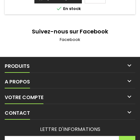
kgGarantie: 6 ans Finitions disponibles: laiton chromé, laiton

En stock
bronze et...
Suivez-nous sur Facebook
Facebook

PRODUITS

A PROPOS

VOTRE COMPTE

CONTACT
LETTRE D'INFORMATIONS