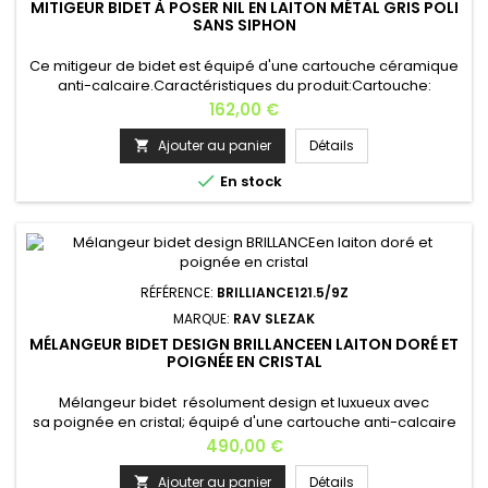
MITIGEUR BIDET À POSER NIL EN LAITON MÉTAL GRIS POLI
SANS SIPHON
Ce mitigeur de bidet est équipé d'une cartouche céramique
anti-calcaire.Caractéristiques du produit:Cartouche:
céramique KA2502, 25 mm Matière: laiton métal gris poli
Prix
162,00 €
Profondeur: 13,2 cmHauteur: 13,6 cm Poids: 1,2 kg Garantie: 6
ans Finitions disponibles : laiton chromé, laiton gris poli, laiton
Ajouter au panier
Détails

gris brossé, laiton métal gris , laiton doré, laiton doré...

En stock
RÉFÉRENCE:
BRILLIANCE121.5/9Z
MARQUE:
RAV SLEZAK
MÉLANGEUR BIDET DESIGN BRILLANCEEN LAITON DORÉ ET
POIGNÉE EN CRISTAL
Mélangeur bidet résolument design et luxueux avec
sa poignée en cristal; équipé d'une cartouche anti-calcaire
à disque céramique. Le pop- up en métal est fourni. .5: pas
Prix
490,00 €
150 mm Largeur: 18 cm Profondeur: 16 cm Hauteur: 20
cm Matière: laiton Finition: doré Cartouche: MD0093DPoids: 3
Ajouter au panier
Détails
