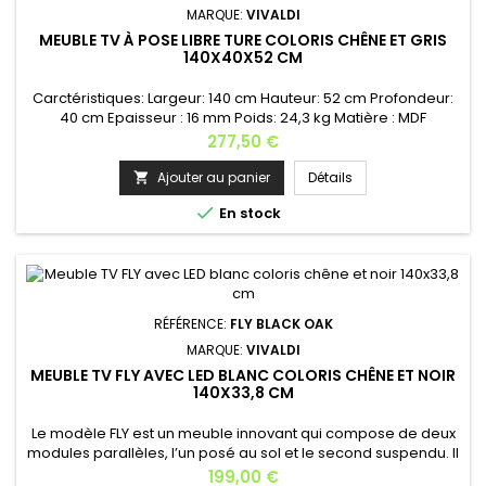
MARQUE:
VIVALDI
MEUBLE TV À POSE LIBRE TURE COLORIS CHÊNE ET GRIS
140X40X52 CM
Carctéristiques: Largeur: 140 cm Hauteur: 52 cm Profondeur:
40 cm Epaisseur : 16 mm Poids: 24,3 kg Matière : MDF
mélaminé coloris chêne Installation : meuble TV à pose
Prix
277,50 €
libre Ouverture : sans poignée, rainure pour
ouverture Couleur : coloris chêne et grisCharge maximale
Ajouter au panier
Détails

supportée étagère du bas: 15 kgCharge maximale

En stock
supportée étagère milieu: 5 kgCharge...
RÉFÉRENCE:
FLY BLACK OAK
MARQUE:
VIVALDI
MEUBLE TV FLY AVEC LED BLANC COLORIS CHÊNE ET NOIR
140X33,8 CM
Le modèle FLY est un meuble innovant qui compose de deux
modules parallèles, l’un posé au sol et le second suspendu. Il
est idéal pour agencer un intérieur moderne au style avant-
Prix
199,00 €