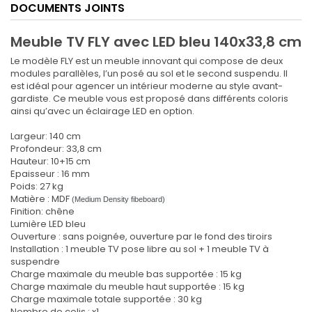
DOCUMENTS JOINTS
Meuble TV FLY avec LED bleu 140x33,8 cm
Le modèle FLY est un meuble innovant qui compose de deux
modules parallèles, l’un posé au sol et le second suspendu. Il
est idéal pour agencer un intérieur moderne au style avant-
gardiste. Ce meuble vous est proposé dans différents coloris
ainsi qu’avec un éclairage LED en option.
Largeur: 140 cm
Profondeur: 33,8 cm
Hauteur: 10+15 cm
Epaisseur : 16 mm
Poids: 27 kg
Matière : MDF
(Medium Density fibeboard)
Finition: chêne
Lumière LED bleu
Ouverture : sans poignée, ouverture par le fond des tiroirs
Installation : 1 meuble TV pose libre au sol + 1 meuble TV à
suspendre
Charge maximale du meuble bas supportée : 15 kg
Charge maximale du meuble haut supportée : 15 kg
Charge maximale totale supportée : 30 kg
Nombre de colis : x1