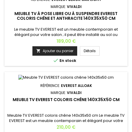
MARQUE:
VIVALDI
MEUBLE TV À POSE LIBRE OU À SUSPENDRE EVEREST
COLORIS CHÊNE ET ANTHRACITE 140X35X50 CM
Le meuble TV EVEREST est un meuble contemporain et
élégant pour votre salon ; il peut être installé au sol ou
suspendu; En option, Ce meuble TV est disponible avec un
Prix
189,00 €
éclairage LED blanc.Largeur: 140 cmProfondeur: 35
cmHauteur: 50 cmEpaisseur : 16 mmPoids: 28,8 kgMatière :
Ajouter au panier
Détails

MDF Coloris: corps chêne et la porte en anthracite Installation

En stock
: meuble TV...
RÉFÉRENCE:
EVEREST ALLOAK
MARQUE:
VIVALDI
MEUBLE TV EVEREST COLORIS CHÊNE 140X35X50 CM
Meuble TV EVEREST coloris chêne 140x35x50 cm Le meuble TV
EVEREST est un meuble contemporain et élégant pour votre
salon ; il peut être installé au sol ou suspendu; En option, Ce
Prix
210,00 €
meuble TV est disponible avec un éclairage LED bleu.