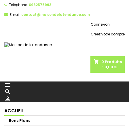
Téléphone:
0982575993
Email:
contact@maisondelatendance.com
Connexion
Créez votre compte
shopping_cart
0
Produits
- 0,00 €



ACCUEIL
Bons Plans