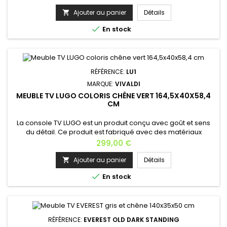
gardiste. Ce meuble vous est proposé dans différents coloris
ainsi qu’avec un éclairage LED en option.Largeur: 140
Ajouter au panier
Détails

cm Profondeur: 33,8 cm Hauteur: 10+15 cm Epaisseur : 16

En stock
mm...
RÉFÉRENCE:
LU1
MARQUE:
VIVALDI
MEUBLE TV LUGO COLORIS CHÊNE VERT 164,5X40X58,4
CM
La console TV LUGO est un produit conçu avec goût et sens
du détail. Ce produit est fabriqué avec des matériaux
renforcés au niveau des arrêtes afin de garantir d’éventuels
Prix
299,00 €
dommages. Largeur: 160,5 cm / 164,5 cm (avec
piètements)Profondeur: 40 / 42 cm (avec piètements)
Ajouter au panier
Détails

Hauteur: 58,4 cmÉpaisseur : 16 mmPoids: 35 kgMatière :

En stock
MDF Ouverture : avec poignée...
RÉFÉRENCE:
EVEREST OLD DARK STANDING