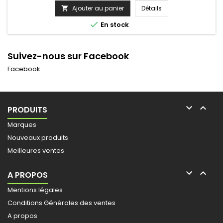
Largeur: 140 cmProfondeur: 35 cmHauteur: 50 cmEpaisseur :
Ajouter au panier
Détails

16 mmPoids: 28,8 kgMatière : MDFColoris chêne et la porte

En stock
coloris...
Suivez-nous sur Facebook
Facebook


PRODUITS
Marques
Nouveaux produits
Meilleures ventes


A PROPOS
Mentions légales
Conditions Générales des ventes
A propos