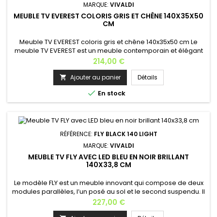
MARQUE:
VIVALDI
MEUBLE TV EVEREST COLORIS GRIS ET CHÊNE 140X35X50
CM
Meuble TV EVEREST coloris gris et chêne 140x35x50 cm Le
meuble TV EVEREST est un meuble contemporain et élégant
pour votre salon ; il peut être installé au sol ou suspendu; En
Prix
214,00 €
option, Ce meuble TV est disponible avec un éclairage LED
blanc. Largeur: 140 cmProfondeur: 35 cmHauteur: 50
Ajouter au panier
Détails

cmEpaisseur : 16 mmPoids: 28,8 kgMatière : MDF Coloris: gris

En stock
anthracite...
RÉFÉRENCE:
FLY BLACK 140 LIGHT
MARQUE:
VIVALDI
MEUBLE TV FLY AVEC LED BLEU EN NOIR BRILLANT
140X33,8 CM
Le modèle FLY est un meuble innovant qui compose de deux
modules parallèles, l’un posé au sol et le second suspendu. Il
est idéal pour agencer un intérieur moderne au style avant-
Prix
227,00 €
gardiste. Ce meuble vous est proposé dans différents coloris