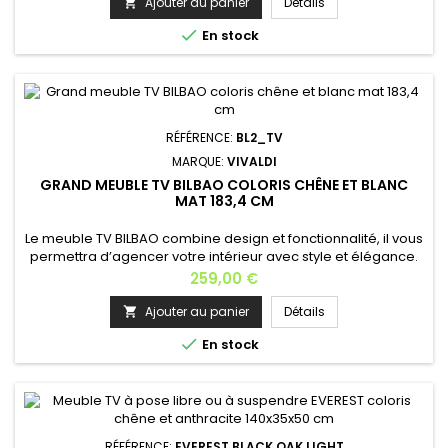
ainsi qu’avec un éclairage LED en option Largeur: 140
Ajouter au panier
Détails

cm Profondeur: 33,8 cmHauteur: 10+15 cmEpaisseur : 16

En stock
mmPoids:...
RÉFÉRENCE:
BL2_TV
MARQUE:
VIVALDI
GRAND MEUBLE TV BILBAO COLORIS CHÊNE ET BLANC
MAT 183,4 CM
Le meuble TV BILBAO combine design et fonctionnalité, il vous
permettra d’agencer votre intérieur avec style et élégance.
Les 2 niches externes ont une porte fermée et la partie
Prix
259,00 €
centrale avec deux étagères est ouverte, idéalement
conçue pour accueillir vos appareils électroniques. Ce
Ajouter au panier
Détails

produit est fabriqué avec des matériaux renforcés au niveau

En stock
des...
RÉFÉRENCE:
EVEREST BLACK OAK LIGHT