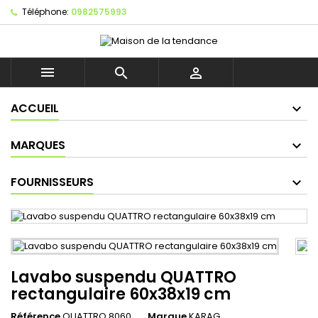
Téléphone:
0982575993



ACCUEIL
MARQUES
FOURNISSEURS
Lavabo suspendu QUATTRO
rectangulaire 60x38x19 cm
Référence
QUATTRO 8060
Marque
KARAG