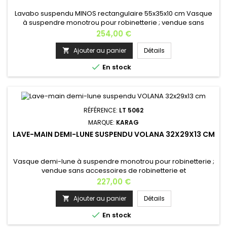
Lavabo suspendu MINOS rectangulaire 55x35x10 cm Vasque
à suspendre monotrou pour robinetterie ; vendue sans
accessoires de robinetterie Installation: contre un mur et à
Prix
254,00 €
suspendreMatière: céramiqueCouleur: blancHauteur: 10
cmLargeur: 55 cmProfondeur: 35 cmPoids: 15 kg Fabrication
Ajouter au panier
Détails

européenne.

En stock
RÉFÉRENCE:
LT 5062
MARQUE:
KARAG
LAVE-MAIN DEMI-LUNE SUSPENDU VOLANA 32X29X13 CM
Vasque demi-lune à suspendre monotrou pour robinetterie ;
vendue sans accessoires de robinetterie et
siphon; Installation: contre un mur et à suspendre; Matière:
Prix
227,00 €
céramique Couleur: blanc Hauteur: 13 cm Largeur: 32
cm Profondeur: 29 cm Poids : 12 kg Fabrication européenne.
Ajouter au panier
Détails


En stock