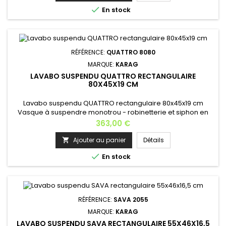

En stock
RÉFÉRENCE:
QUATTRO 8080
MARQUE:
KARAG
LAVABO SUSPENDU QUATTRO RECTANGULAIRE
80X45X19 CM
Lavabo suspendu QUATTRO rectangulaire 80x45x19 cm
Vasque à suspendre monotrou - robinetterie et siphon en
option; Installation: contre un mur et à suspendre Matière:
Prix
363,00 €
céramiqueCouleur: blancHauteur: 19 cmLargeur: 80
cmProfondeur: 45 cm Poids: 20 kg Dimensions disponibles:
Ajouter au panier
Détails

60x38x19 , 80x45x19 cm , 100x45x19 cm et 120x47x19 cm

En stock
Fabrication européenne.
RÉFÉRENCE:
SAVA 2055
MARQUE:
KARAG
LAVABO SUSPENDU SAVA RECTANGULAIRE 55X46X16,5