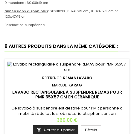
Dimensions : 60x38x19 cm
Dimensions disponibles
: 60x38x19 , 80x45x19 cm , 100x45x19 cm et
120x47x19 cm
Fabrication européenne.
8 AUTRES PRODUITS DANS LA MÊME CATÉGORIE :
RÉFÉRENCE:
REMAS LAVABO
MARQUE:
KARAG
LAVABO RECTANGULAIRE À SUSPENDRE REMAS POUR
PMR 65X57 CM EN CÉRAMIQUE
Ce lavabo à suspendre est destiné pour PMR personne à
mobilité réduite ; les robinetterie et siphon sont en
optionInstallation: contre un mur et à suspendre Matière:
Prix
360,00 €
céramique Couleur: blanc Epaisseur: 7 cm Largeur: 65
cm Profondeur: 57 cm Poids: 15 kgFabrication européenne.
Ajouter au panier
Détails
