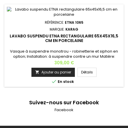
RÉFÉRENCE:
ETNA 1065
MARQUE:
KARAG
LAVABO SUSPENDU ETNA RECTANGULAIRE 65X45X16,5
CM EN PORCELAINE
Vasque à suspendre monotrou - robinetterie et siphon en
option; Installation: à suspendre contre un mur Matière:
porcelaine Couleur: blanc Hauteur: 16,5 cm Largeur: 65
Prix
309,00 €
cm Profondeur: 45 cm Poids: 16 kg Fabrication européenne.
Ajouter au panier
Détails


En stock
Suivez-nous sur Facebook
Facebook