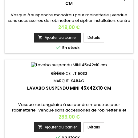
CM
Vasque à suspendre monotrou pour robinetterie ; vendue
sans accessoires de robinetterie et siphonInstallation: contre
un mur et à suspendreMatière: céramiqueCouleur:
Prix
249,00 €
blancHauteur: 16,5 cmLargeur: 55 cmProfondeur: 46 cmPoids:
16 kgFabrication européenne.
Ajouter au panier
Détails


En stock
RÉFÉRENCE:
LT 5032
MARQUE:
KARAG
LAVABO SUSPENDU MINI 45X42X10 CM
Vasque rectangulaire à suspendre monotrou pour
robinetterie ; vendue sans accessoires de robinetterie et
siphon; Installation: contre un mur et à suspendre; Matière:
Prix
289,00 €
céramique Couleur: blanc Hauteur: 10 cm Largeur: 45
cm Profondeur: 42 cm Poids : 14 kg Fabrication européenne.
Ajouter au panier
Détails


En stock