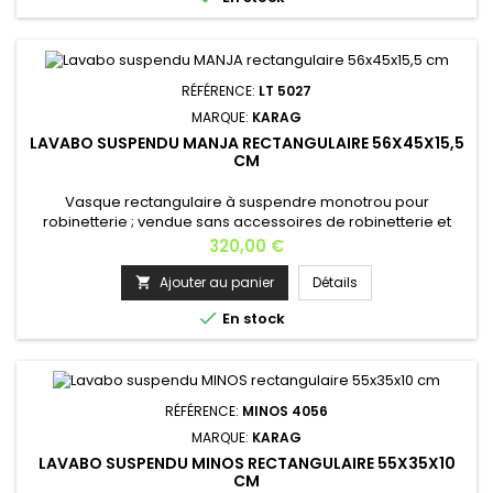
RÉFÉRENCE:
LT 5027
MARQUE:
KARAG
LAVABO SUSPENDU MANJA RECTANGULAIRE 56X45X15,5
CM
Vasque rectangulaire à suspendre monotrou pour
robinetterie ; vendue sans accessoires de robinetterie et
siphon; Installation: contre un mur et à suspendre; Matière:
Prix
320,00 €
céramique Couleur: blanc Hauteur: 15,5 cm Largeur: 56
cm Profondeur: 45 cm Poids : 15 kg Fabrication européenne.
Ajouter au panier
Détails


En stock
RÉFÉRENCE:
MINOS 4056
MARQUE:
KARAG
LAVABO SUSPENDU MINOS RECTANGULAIRE 55X35X10
CM