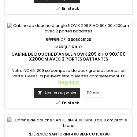
disponibles : • 100x70 x200 • 100x75 x200 • 100x80 x200 • 100x90

En stock
x200...
RÉFÉRENCE:
G003025120
MARQUE:
RIHO
CABINE DE DOUCHE D'ANGLE NOVIK 209 RIHO 90X100
X200CM AVEC 2 PORTES BATTANTES
Notre NOVIK 209 se compose de deux grandes portes en
verre. Celles-ci peuvent être ouvertes complètement. Et
comme les portes en verre se ferment parfaitement et que
Prix
993,00 €
la douche a un joint de sol spécial, La NOVIK 209 est
fabriquée à partir de matériaux de première qualité : verre
Ajouter au panier
Détails

de sécurité trempé de 6 mm d'épaisseur avec revêtement

En stock
RIHO Shield...
RÉFÉRENCE:
SANTORINI 400 BIANCO 150X80