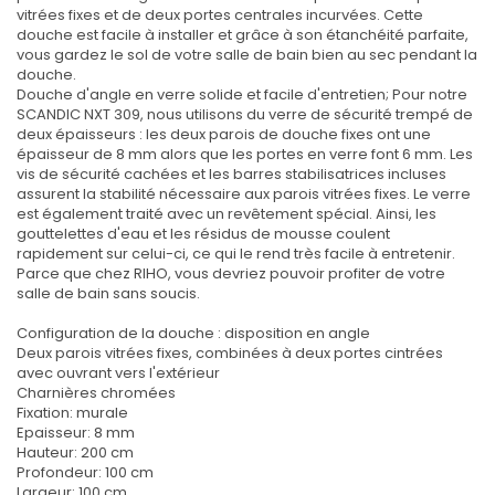
vitrées fixes et de deux portes centrales incurvées. Cette
douche est facile à installer et grâce à son étanchéité parfaite,
vous gardez le sol de votre salle de bain bien au sec pendant la
douche.
Douche d'angle en verre solide et facile d'entretien; Pour notre
SCANDIC NXT 309, nous utilisons du verre de sécurité trempé de
deux épaisseurs : les deux parois de douche fixes ont une
épaisseur de 8 mm alors que les portes en verre font 6 mm. Les
vis de sécurité cachées et les barres stabilisatrices incluses
assurent la stabilité nécessaire aux parois vitrées fixes. Le verre
est également traité avec un revêtement spécial. Ainsi, les
gouttelettes d'eau et les résidus de mousse coulent
rapidement sur celui-ci, ce qui le rend très facile à entretenir.
Parce que chez RIHO, vous devriez pouvoir profiter de votre
salle de bain sans soucis.
Configuration de la douche : disposition en angle
Deux parois vitrées fixes, combinées à deux portes cintrées
avec ouvrant vers l'extérieur
Charnières chromées
Fixation: murale
Epaisseur: 8 mm
Hauteur: 200 cm
Profondeur: 100 cm
Largeur: 100 cm