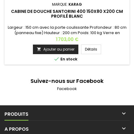
MARQUE:
KARAG
CABINE DE DOUCHE SANTORINI 400 150X80 X200 CM
PROFILÉ BLANC
Largeur : 150 cm avec la porte coulissante Profondeur : 80 cm
(panneau fixe) Hauteur : 200 cm Poids: 100 kg Verre en
nanotechnologique Épaisseur du verre: 8 mm
Prix
1 703,00 €
tempéré Fermeture soft-close amortie Finition des profilés:
aluminium blanc Installation : gauche ou droite - 120x70 x200
Ajouter au panier
Détails

cm / 84 kg- 120x80 x200 cm / 88 kg - 120x90 x200 cm / 92 kg -

En stock
130x70 x200...
Suivez-nous sur Facebook
Facebook

PRODUITS

A PROPOS