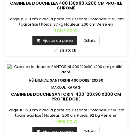
CABINE DE DOUCHE LEA 400 130X90 X200 CM PROFILÉ
CHROMÉ
Largeur: 130 cm avec la porte coulissante Profondeur: 90 cm
(paroi fixe) Poids: 87 kg Hauteur: 200 cm Verre en
nanotechnologique des 2 deux côtésÉpaisseur du verre: 8
Prix
1 007,00 €
mm (verre securit) Fermeture soft-close Finition des profilés:
aluminium chromé Installation: gauche ou droite Dimensions
Ajouter au panier
Détails

disponibles : • 100x70 x200 • 100x75 x200 • 100x80 x200 • 100x90...

En stock
RÉFÉRENCE:
SANTORINI 400 DORE 120X90
MARQUE:
KARAG
CABINE DE DOUCHE SANTORINI 400 120X90 X200 CM
PROFILÉ DORÉ
Largeur : 120 cm avec la porte coulissante Profondeur : 90 cm
(panneau fixe) Hauteur : 200 cm Poids: 92 kg Verre en
nanotechnologique Épaisseur du verre: 8 mm
Prix
1 655,00 €
tempéré Fermeture soft-close amortie Finition des profilés:
aluminium doré Installation : gauche ou droite - 120x70 x200
Ajouter au panier
Détails
