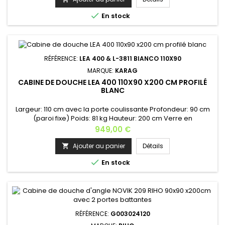
cm / 84 kg- 120x80 x200 cm / 88 kg - 120x90 x200 cm / 92 kg -

En stock
130x70 x200 cm...
RÉFÉRENCE:
LEA 400 & L-3811 BIANCO 110X90
MARQUE:
KARAG
CABINE DE DOUCHE LEA 400 110X90 X200 CM PROFILÉ
BLANC
Largeur: 110 cm avec la porte coulissante Profondeur: 90 cm
(paroi fixe) Poids: 81 kg Hauteur: 200 cm Verre en
nanotechnologique des 2 deux côtésÉpaisseur du verre: 8
Prix
949,00 €
mm (verre securit) Fermeture soft-close Finition des profilés:
aluminium blanc Installation: gauche ou droite Dimensions
Ajouter au panier
Détails

disponibles : • 100x70 x200 • 100x75 x200 • 100x80 x200 • 100x90

En stock
x200...
RÉFÉRENCE:
G003024120