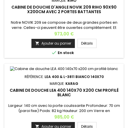
MARQUE:
RIHO
CABINE DE DOUCHE D'ANGLE NOVIK 209 RIHO 90X90
X200CM AVEC 2 PORTES BATTANTES
Notre NOVIK 209 se compose de deux grandes portes en
verre. Celles-ci peuvent être ouvertes complètement. Et
comme les portes en verre se ferment parfaitement et que
Prix
973,00 €
la douche a un joint de sol spécial, La NOVIK 209 est
fabriquée à partir de matériaux de première qualité : verre
Ajouter au panier
Détails

de sécurité trempé de 6 mm d'épaisseur avec revêtement

En stock
RIHO Shield...
RÉFÉRENCE:
LEA 400 & L-3811 BIANCO 140X70
MARQUE:
KARAG
CABINE DE DOUCHE LEA 400 140X70 X200 CM PROFILÉ
BLANC
Largeur: 140 cm avec la porte coulissante Profondeur: 70 cm
(paroi fixe) Poids: 82 kg Hauteur: 200 cm Verre en
nanotechnologique des 2 deux côtésÉpaisseur du verre: 8
Prix
985,00 €
mm (verre securit) Fermeture soft-close Finition des profilés:
aluminium blanc Installation: gauche ou droite Dimensions
Ajouter au panier
Détails
