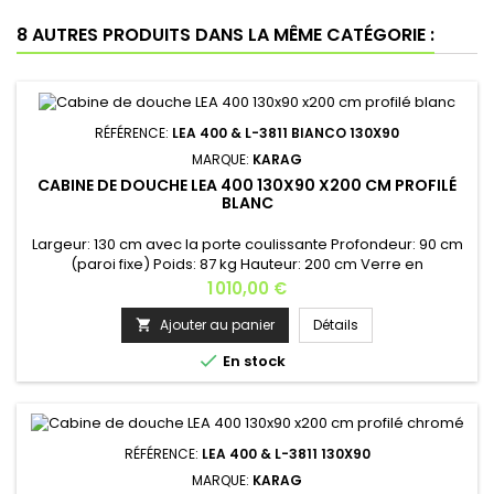
8 AUTRES PRODUITS DANS LA MÊME CATÉGORIE :
RÉFÉRENCE:
LEA 400 & L-3811 BIANCO 130X90
MARQUE:
KARAG
CABINE DE DOUCHE LEA 400 130X90 X200 CM PROFILÉ
BLANC
Largeur: 130 cm avec la porte coulissante Profondeur: 90 cm
(paroi fixe) Poids: 87 kg Hauteur: 200 cm Verre en
nanotechnologique des 2 deux côtésÉpaisseur du verre: 8
Prix
1 010,00 €
mm (verre securit) Fermeture soft-close Finition des profilés:
aluminium blanc Installation: gauche ou droite Dimensions
Ajouter au panier
Détails

disponibles : • 100x70 x200 • 100x75 x200 • 100x80 x200 • 100x90

En stock
x200...
RÉFÉRENCE:
LEA 400 & L-3811 130X90
MARQUE:
KARAG