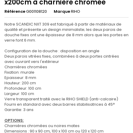
x200cm à charnière chromée
Référence
G001108120
Marque
RIHO
Notre SCANDIC NXT 309 est fabriqué à partir de matériaux de
qualité et présente un design minimaliste;
les deux parois de
douche fixes ont une épaisseur de 8 mm alors que les portes en
verre font 6 mm.
Configuration de la douche : disposition en angle
Deux parois vitrées fixes, combinées à deux portes cintrées
avec ouvrant vers l'extérieur
Charnières chromées
Fixation: murale
Epaisseur: 8 mm
Hauteur: 200 cm
Profondeur: 100 cm
Largeur: 100 cm
Verre transparent traité avec le RIHO SHIELD (anti-calcaire)
Fourni en standard avec deux barres stabilisatrices à 45°
Garantie: 3 ans
OPTIONS:
Charnières chromées ou noires mates
Dimensions : 90 x 90 cm, 100 x 100 cm ou 120 x 120 cm