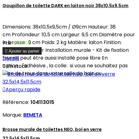
Goupillon de toilette DARK en laiton noir 38x10,5x9,5cm
Dimensions: 38x10,5x9,5cm / Ø9cm Hauteur: 38
cm Profondeur: 10,5 cm Largeur: 9,5 cm Diamètre pour
la brosse : 9 cm Poids: 2 kg Matière: laiton Finition:
Prix
101,00 €
chromé mat noir Installation murale - Kit de fixation

Ajouter au panier
fourniIl peut être aussi installé pose libre En
Détails
option : l'adhésive , la colle: si vous ne souhaitez pas

En stock
faire de trous dans votre salle de bain ou...

Aperçu rapide
Référence:
104113015
Marque:
BEMETA
Brosse murale de toilettes NEO, bol en verre
32,5x14,5x11,5cm