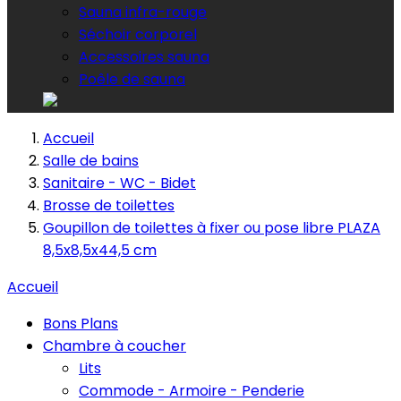
Sauna infra-rouge
Séchoir corporel
Accessoires sauna
Poêle de sauna
Accueil
Salle de bains
Sanitaire - WC - Bidet
Brosse de toilettes
Goupillon de toilettes à fixer ou pose libre PLAZA
8,5x8,5x44,5 cm
Accueil
Bons Plans
Chambre à coucher
Lits
Commode - Armoire - Penderie