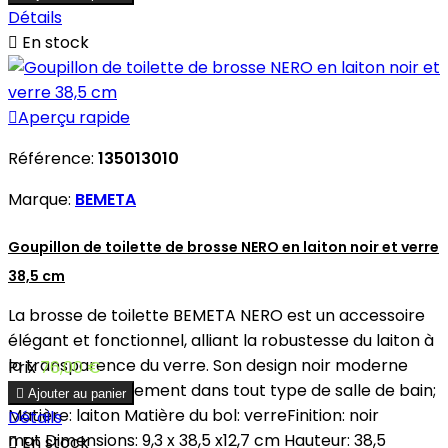
Détails

En stock

Aperçu rapide
Référence:
135013010
Marque:
BEMETA
Goupillon de toilette de brosse NERO en laiton noir et verre
38,5 cm
La brosse de toilette BEMETA NERO est un accessoire
élégant et fonctionnel, alliant la robustesse du laiton à
la transparence du verre. Son design noir moderne
Prix
76,00 €
s'intègre parfaitement dans tout type de salle de bain;

Ajouter au panier
Matière: laiton Matière du bol: verreFinition: noir
Détails
mat Dimensions: 9,3 x 38,5 x12,7 cm Hauteur: 38,5

En stock