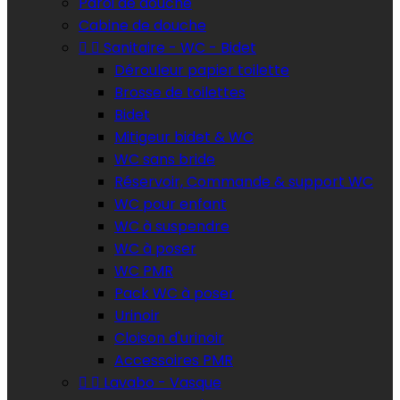
Paroi de douche
Cabine de douche


Sanitaire - WC - Bidet
Dérouleur papier toilette
Brosse de toilettes
Bidet
Mitigeur bidet & WC
WC sans bride
Réservoir, Commande & support WC
WC pour enfant
WC à suspendre
WC à poser
WC PMR
Pack WC à poser
Urinoir
Cloison d'urinoir
Accessoires PMR


Lavabo - Vasque