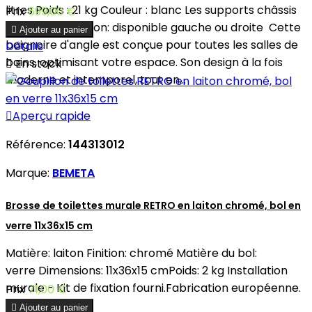
litres Poids : 21 kg Couleur : blanc Les supports châssis
Prix
699,00 €
sont inclus Version: disponible gauche ou droite Cette

Ajouter au panier
baignoire d'angle est conçue pour toutes les salles de
Détails
bains, optimisant votre espace. Son design à la fois

En stock
moderne et intemporel, tout en...

Aperçu rapide
Référence:
144313012
Marque:
BEMETA
Brosse de toilettes murale RETRO en laiton chromé, bol en
verre 11x36x15 cm
Matière: laiton Finition: chromé Matière du bol:
verre Dimensions: 11x36x15 cmPoids: 2 kg Installation
murale - Kit de fixation fourni.Fabrication européenne.
Prix
71,00 €

Ajouter au panier