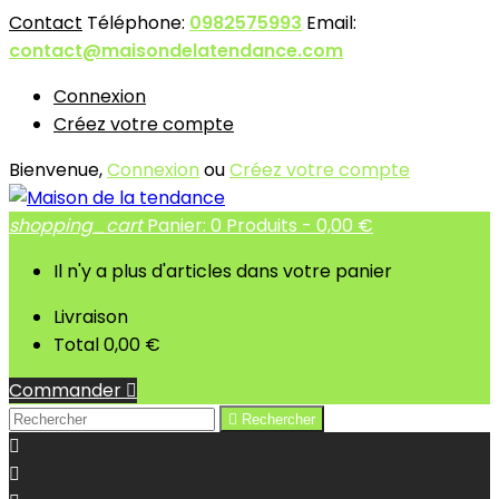
Contact
Téléphone:
0982575993
Email:
contact@maisondelatendance.com
Connexion
Créez votre compte
Bienvenue,
Connexion
ou
Créez votre compte
shopping_cart
Panier:
0
Produits - 0,00 €
Il n'y a plus d'articles dans votre panier
Livraison
Total
0,00 €
Commander


Rechercher

