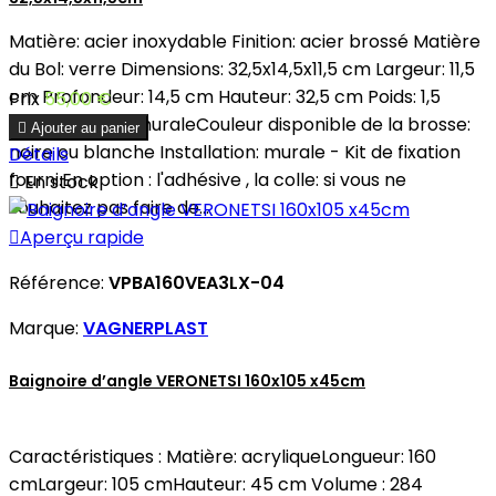
Matière: acier inoxydable Finition: acier brossé Matière
du Bol: verre Dimensions: 32,5x14,5x11,5 cm Largeur: 11,5
cm Profondeur: 14,5 cm Hauteur: 32,5 cm Poids: 1,5
Prix
55,00 €
kgInstallation: muraleCouleur disponible de la brosse:

Ajouter au panier
noire ou blanche Installation: murale - Kit de fixation
Détails
fourni.En option : l'adhésive , la colle: si vous ne

En stock
souhaitez pas faire de...

Aperçu rapide
Référence:
VPBA160VEA3LX-04
Marque:
VAGNERPLAST
Baignoire d’angle VERONETSI 160x105 x45cm
Caractéristiques : Matière: acryliqueLongueur: 160
cmLargeur: 105 cmHauteur: 45 cm Volume : 284