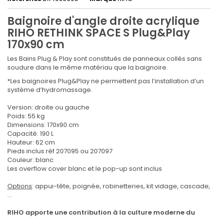
Baignoire d'angle droite acrylique
RIHO RETHINK SPACE S Plug&Play
170x90 cm
Les
Bains Plug & Play
sont constitués de panneaux collés sans
soudure dans le même matériau que la baignoire.
*Les baignoires Plug&Play ne permettent pas l’installation d’un
système d’hydromassage.
Version: droite ou gauche
Poids: 55 kg
Dimensions: 170x90 cm
Capacité: 190 L
Hauteur: 62 cm
Pieds inclus réf 207095 ou 207097
Couleur: blanc
Les overflow cover blanc et le pop-up sont inclus
Options
: appui-tête, poignée, robinetteries, kit vidage, cascade,
...
RIHO apporte une contribution à la culture moderne du