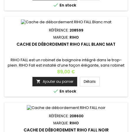
s’évacue par le trop-plein de la baignoire, un clapet...

En stock
RÉFÉRENCE:
208599
MARQUE:
RIHO
CACHE DE DÉBORDEMENT RIHO FALL BLANC MAT
RIHO FALL est un robinet de baignoire intégré dans le trop-
plein. RIHO Fall est installé d’une façon élégante, sans robinet
visible, cela crée un look moderne à la salle de bains. RIHO
Prix
89,00 €
FALL est idéal pour les baignoires (semi)-îlots. Il est livré en
standard en chrome. Fonctionnement: L’excès d’eau
Ajouter au panier
Détails

s’évacue par le trop-plein de la baignoire, un clapet...

En stock
RÉFÉRENCE:
208600
MARQUE:
RIHO
CACHE DE DÉBORDEMENT RIHO FALL NOIR