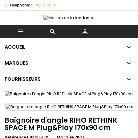
Téléphone:
0982575993



ACCUEIL
MARQUES
FOURNISSEURS
Baignoire d'angle RIHO RETHINK
SPACE M Plug&Play 170x90 cm
Référence
B114005005
Marque
RIHO