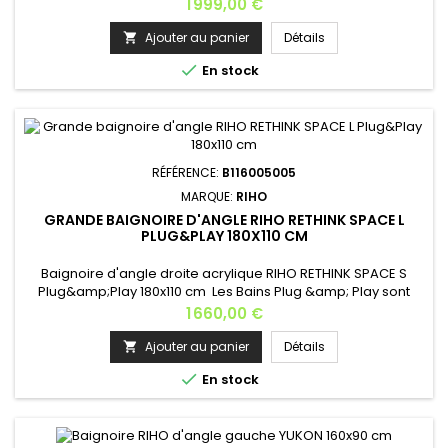
acrylique que la baignoire.Une construction autour du bain
Prix
1 999,00 €
ultérieure n'est alors plus nécessaire. *Les baignoires
Plug&amp;Play ne permettent pas l’installation d’un système
Ajouter au panier
Détails

d’hydromassage. Dimensions : 145x145 cm Hauteur: 62 cm

En stock
Capacité:...
RÉFÉRENCE:
B116005005
MARQUE:
RIHO
GRANDE BAIGNOIRE D'ANGLE RIHO RETHINK SPACE L
PLUG&PLAY 180X110 CM
Baignoire d'angle droite acrylique RIHO RETHINK SPACE S
Plug&amp;Play 180x110 cm Les Bains Plug &amp; Play sont
constitués de panneaux collés sans soudure dans le même
Prix
1 660,00 €
matériau que la baignoire. *Les baignoires Plug&amp;Play ne
permettent pas l’installation d’un système
Ajouter au panier
Détails

d’hydromassage. Version: droite ou gauche Poids: 62

En stock
kg Dimensions: 180x110 cm...