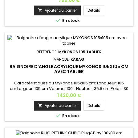
799,00 €
avec siège, porte-savon et anti-dérapant Options
disponibles: châssis autoportant, poignée chromée, tablier,
Ajouter au panier
Détails

le système de vidage , la bonde, la robinetterie,…Cette

En stock
baignoire n'est pas...
RÉFÉRENCE:
MYKONOS 105 TABLIER
MARQUE:
KARAG
BAIGNOIRE D’ANGLE ACRYLIQUE MYKONOS 105X105 CM
AVEC TABLIER
Caractéristiques du Mykonos 105x105 cm: Longueur: 105
cm Largeur: 105 cm Volume: 100 L Hauteur: 35,5 cm Poids: 30
kg Matière: acrylique Couleur : blanc Le châssis est inclus
Prix
1 420,00 €
avec l'achat du tablier , Lors de l'achat avec tablier ou
châssis la commande est confectionnée comme du sur
Ajouter au panier
Détails

mesure , après validation de commande toute annulation ne

En stock
sera plus...