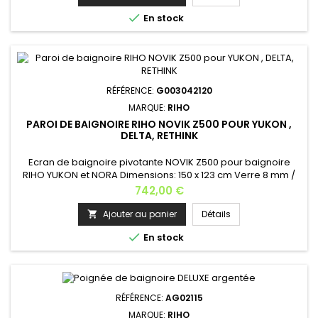

En stock
RÉFÉRENCE:
G003042120
MARQUE:
RIHO
PAROI DE BAIGNOIRE RIHO NOVIK Z500 POUR YUKON ,
DELTA, RETHINK
Ecran de baignoire pivotante NOVIK Z500 pour baignoire
RIHO YUKON et NORA Dimensions: 150 x 123 cm Verre 8 mm /
Verre de sécurité / anticalcaire / Verre RIHO SHIELD Profilé
Prix
742,00 €
chromé Exécution gauche et droite possible Notre gamme
est parfaite pour répondre à toutes les situations; écran de
Ajouter au panier
Détails

douche avec joint sur les deux surfaces d'étanchéité

En stock
assurant une...
RÉFÉRENCE:
AG02115
MARQUE:
RIHO