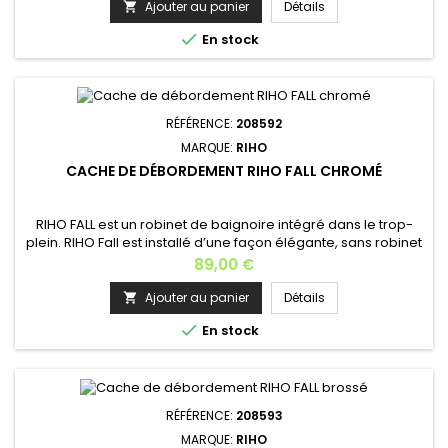
Ajouter au panier
Détails


En stock
RÉFÉRENCE:
208592
MARQUE:
RIHO
CACHE DE DÉBORDEMENT RIHO FALL CHROMÉ
RIHO FALL est un robinet de baignoire intégré dans le trop-
plein. RIHO Fall est installé d’une façon élégante, sans robinet
visible, cela crée un look moderne à la salle de bains. RIHO
Prix
89,00 €
FALL est idéal pour les baignoires (semi)-îlots. Il est livré en
standard en chrome. Fonctionnement: L’excès d’eau
Ajouter au panier
Détails

s’évacue par le trop-plein de la baignoire, un clapet...

En stock
RÉFÉRENCE:
208593
MARQUE:
RIHO