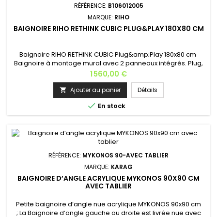
RÉFÉRENCE:
B106012005
MARQUE:
RIHO
BAIGNOIRE RIHO RETHINK CUBIC PLUG&PLAY 180X80 CM
Baignoire RIHO RETHINK CUBIC Plug&amp;Play 180x80 cm
Baignoire à montage mural avec 2 panneaux intégrés. Plug,
Play, Enjoy! Les baignoires Plug&amp;Play sont équipées de
Prix
1 560,00 €
2 panneaux acryliques intégrés qui les transforment en
baignoires semi-indépendantes. Dimensions: 180x80
Ajouter au panier
Détails

cm Capacité: 295 l Poids: 55 kg Couleur de la baignoire:

En stock
blanc brillant Hauteur...
RÉFÉRENCE:
MYKONOS 90-AVEC TABLIER
MARQUE:
KARAG
BAIGNOIRE D’ANGLE ACRYLIQUE MYKONOS 90X90 CM
AVEC TABLIER
Petite baignoire d’angle nue acrylique MYKONOS 90x90 cm
; La Baignoire d’angle gauche ou droite est livrée nue avec