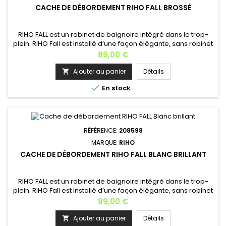
CACHE DE DÉBORDEMENT RIHO FALL BROSSÉ
RIHO FALL est un robinet de baignoire intégré dans le trop-
plein. RIHO Fall est installé d’une façon élégante, sans robinet
visible, cela crée un look moderne à la salle de bains. RIHO
Prix
89,00 €
FALL est idéal pour les baignoires (semi)-îlots. Il est livré en
standard en chrome. Fonctionnement: L’excès d’eau
Ajouter au panier
Détails

s’évacue par le trop-plein de la baignoire, un clapet...

En stock
RÉFÉRENCE:
208598
MARQUE:
RIHO
CACHE DE DÉBORDEMENT RIHO FALL BLANC BRILLANT
RIHO FALL est un robinet de baignoire intégré dans le trop-
plein. RIHO Fall est installé d’une façon élégante, sans robinet
visible, cela crée un look moderne à la salle de bains. RIHO
Prix
89,00 €
FALL est idéal pour les baignoires (semi)-îlots. Il est livré en
standard en chrome. Fonctionnement: L’excès d’eau
Ajouter au panier
Détails
