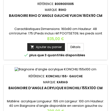
RÉFÉRENCE:
B009001005
MARQUE:
RIHO
BAIGNOIRE RIHO D'ANGLE GAUCHE YUKON 160X90 CM
Caractéistiques:Dimensions: 160x90 cm Hauteur: 48
cmVolume: 175 LPieds inclus réf POOTSET09; les pieds sont
réglables de 11 à 17 cmVersion: gauche Options: appui-tête,
Prix
835,00 €
poignée, tablier, kit vidage, cascade, système
balnéothérapie...Appui-tête: AH05 - couleur au choix (noir ou
Ajouter au panier
Détails

gris) Version: gauche et droite Merci de nous contacter pour

plus que 3 quantités disponibles
les options. RIHO...
RÉFÉRENCE:
KONCHILI 155- GAUCHE
MARQUE:
KARAG
BAIGNOIRE D’ANGLE ACRYLIQUE KONCHILI 155X100 CM
Matière: acrylique Longueur: 155 cm Largeur: 100 cm Hauteur:
40 cm Baignoire d’angle disponible en version gauche ou
droite Système de support NON INCLUS Baignoire d'angle
Prix