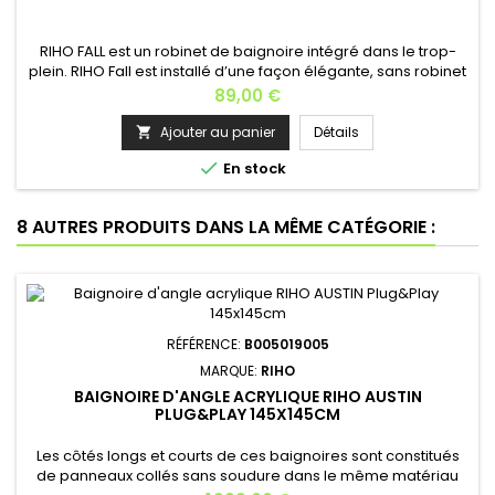
RIHO FALL est un robinet de baignoire intégré dans le trop-
plein. RIHO Fall est installé d’une façon élégante, sans robinet
visible, cela crée un look moderne à la salle de bains. RIHO
Prix
89,00 €
FALL est idéal pour les baignoires (semi)-îlots. Il est livré en
standard en chrome. Fonctionnement: L’excès d’eau
Ajouter au panier
Détails

s’évacue par le trop-plein de la baignoire, un clapet...

En stock
8 AUTRES PRODUITS DANS LA MÊME CATÉGORIE :
RÉFÉRENCE:
B005019005
MARQUE:
RIHO
BAIGNOIRE D'ANGLE ACRYLIQUE RIHO AUSTIN
PLUG&PLAY 145X145CM
Les côtés longs et courts de ces baignoires sont constitués
de panneaux collés sans soudure dans le même matériau