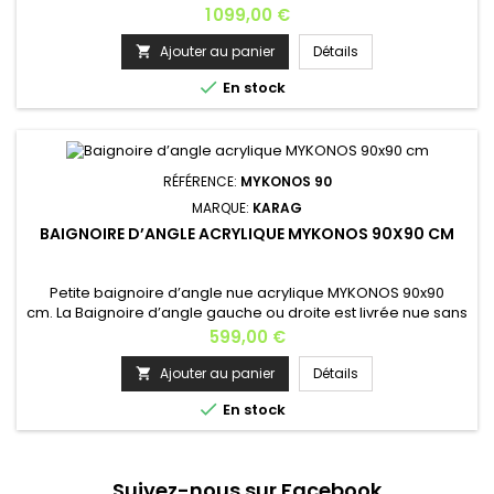
son tablier et son support châssis ; Baignoire d'angle à
Prix
1 099,00 €
encastrer ; Matière: acryliqueMykonos 90x90cmLongueur: 90
cm Largeur: 90 cm Volume: 90 LHauteur: 35,5 cm Les châssis
Ajouter au panier
Détails

et tablier sont inclus dans le prix, lors de l'achat avec tablier...

En stock
RÉFÉRENCE:
MYKONOS 90
MARQUE:
KARAG
BAIGNOIRE D’ANGLE ACRYLIQUE MYKONOS 90X90 CM
Petite baignoire d’angle nue acrylique MYKONOS 90x90
cm. La Baignoire d’angle gauche ou droite est livrée nue sans
pieds ni tablier. Baignoire d'angle à encastrer. Mykonos
Prix
599,00 €
90x90cmLongueur: 90 cm Largeur: 90 cm Volume: 90
LHauteur: 35,5 cm Matière: acrylique Couleur :
Ajouter au panier
Détails

blanc Dimensions disponibles : 90x90 cm - 105x105 cm -

En stock
125x125cm et 145x145 cm.Options...
Suivez-nous sur Facebook