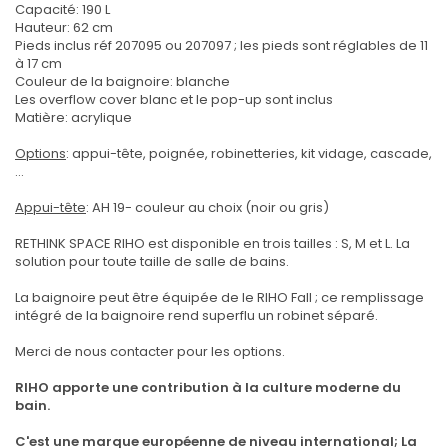
Capacité: 190 L
Hauteur: 62 cm
Pieds inclus réf 207095 ou 207097 ; les pieds sont réglables de 11
à 17 cm
Couleur de la baignoire: blanche
Les overflow cover blanc et le pop-up sont inclus
Matière: acrylique
Options
: appui-tête, poignée, robinetteries, kit vidage, cascade,
...
Appui-tête
: AH 19- couleur au choix (noir ou gris)
RETHINK SPACE RIHO est disponible en trois tailles : S, M et L. La
solution pour toute taille de salle de bains.
La baignoire peut être équipée de le RIHO Fall ; ce remplissage
intégré de la baignoire rend superflu un robinet séparé.
Merci de nous contacter pour les options.
RIHO apporte une contribution à la culture moderne du
bain.
C'est une marque européenne de niveau international; La