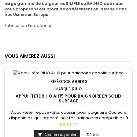
large gamme de baignoires SIMPLE ou BALNEO que nous
vous proposons est produite entièrement en interne dans
nos Usines en Europe.
Fabrication Européenne.
VOUS AIMEREZ AUSSI
RÉFÉRENCE:
AH19110
MARQUE:
RIHO
APPUI-TÊTE RIHO AH19 POUR BAIGNOIRE EN SOLID
SURFACE
Appui-tête, repose-tête, coussin pour baignoire Couleurs
disponibles: gris argenté, noir Les baignoires compatibles à
l'appui-tête sont les baignoires en solid surface Fabrication
Prix
92,00 €
Européenne.
Ajouter au panier
Détails
