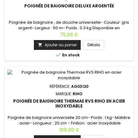
POIGNÉE DE BAIGNOIRE DELUXE ARGENTÉE
Poignée de baignoire , de douche universelle- Couleur: gris
argent- Largeur : 50 m- Poids : 0.3 kg Disponible en
noir [VOIR] et en acier thermae RVS [VOIR] Fabrication
Prix
75,00 €
Européenne
Ajouter au panier
Détails


En stock
RÉFÉRENCE:
AG03120
MARQUE:
RIHO
POIGNÉE DE BAIGNOIRE THERMAE RVS RIHO EN ACIER
INOXYDABLE
Poignée de baignoire universelle 20 cm- Poids : 1 kg- Matière
: acier- Longueur : 20 cm - Finition: acier inoxydable
Disponible en gris: [VOIR] et noir [VOIR] Fabrication
Prix
109,00 €
Européenne