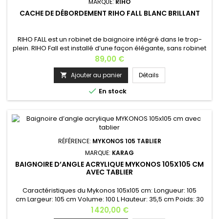
MARQUE:
RIHO
CACHE DE DÉBORDEMENT RIHO FALL BLANC BRILLANT
RIHO FALL est un robinet de baignoire intégré dans le trop-
plein. RIHO Fall est installé d’une façon élégante, sans robinet
visible, cela crée un look moderne à la salle de bains. RIHO
Prix
89,00 €
FALL est idéal pour les baignoires (semi)-îlots. Il est livré en
standard en chrome. Fonctionnement: L’excès d’eau
Ajouter au panier
Détails

s’évacue par le trop-plein de la baignoire, un clapet...

En stock
RÉFÉRENCE:
MYKONOS 105 TABLIER
MARQUE:
KARAG
BAIGNOIRE D’ANGLE ACRYLIQUE MYKONOS 105X105 CM
AVEC TABLIER
Caractéristiques du Mykonos 105x105 cm: Longueur: 105
cm Largeur: 105 cm Volume: 100 L Hauteur: 35,5 cm Poids: 30
kg Matière: acrylique Couleur : blanc Le châssis est inclus
Prix
1 420,00 €
avec l'achat du tablier , Lors de l'achat avec tablier ou