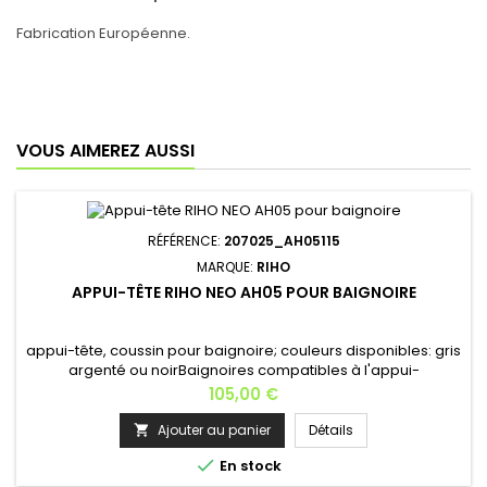
Fabrication Européenne.
VOUS AIMEREZ AUSSI
RÉFÉRENCE:
207025_AH05115
MARQUE:
RIHO
APPUI-TÊTE RIHO NEO AH05 POUR BAIGNOIRE
appui-tête, coussin pour baignoire; couleurs disponibles: gris
argenté ou noirBaignoires compatibles à l'appui-
tête: ALBERTA - CANTARA - CASTOR - DORADO - KANSAS -
Prix
105,00 €
KLASIK 170 - LYRA 140 - NEO - ORION - PARSON - PASADENA -
VENUS - WINNIPEG - YUKON
Ajouter au panier
Détails


En stock