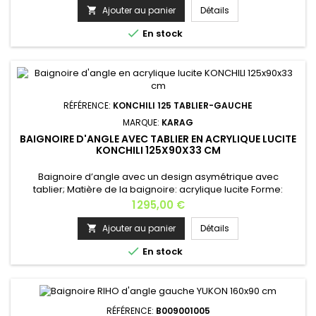
châssis la commande est confectionnée comme du sur
Ajouter au panier
Détails

mesure , après validation de commande toute annulation ne

En stock
sera plus...
RÉFÉRENCE:
KONCHILI 125 TABLIER-GAUCHE
MARQUE:
KARAG
BAIGNOIRE D'ANGLE AVEC TABLIER EN ACRYLIQUE LUCITE
KONCHILI 125X90X33 CM
Baignoire d’angle avec un design asymétrique avec
tablier; Matière de la baignoire: acrylique lucite Forme:
baignoire d'angle (gauche ou droite cf photo)Dimensions:
Prix
1 295,00 €
125x90x33 cmVolume: 100 L Les support châssis et tablier sont
inclus dans le prix Options disponibles: poignée chromée,
Ajouter au panier
Détails

bonde plastique automatique SW02, la robinetterie,…Cette

En stock
baignoire n'est...
RÉFÉRENCE:
B009001005