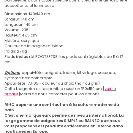
parfaitement dans toute salle de bains, créant une atmosphère
accueillante et lumineuse.
Dimensions: 140x140 cm
Largeur: 140 cm
Longueur: 140 cm
Volume: 235 L
Hauteur: 47,5 cm
Matière: acrylique
Couleur de la baignoire: blanc
Poids: 27 kg
Pieds
inclus
réf POOTSET08; les pieds sont réglables de 11 à 17
cm
Options
: appui-tête, poignée, tablier, kit vidage, cascade,
système balnéothérapie...
Appui-tête: AH05 - couleur au choix (noir ou gris)
Cette baignoire est disponible aussi en 150x150 cm [
voir le
produit
]
Merci de nous contacter pour les options.
RIHO apporte une contribution à la culture moderne du
bain.
C'est une marque européenne de niveau international;
La
large gamme de baignoires SIMPLE ou BALNEO que nous
vous proposons est produite entièrement en interne dans
nos Usines en Europe.