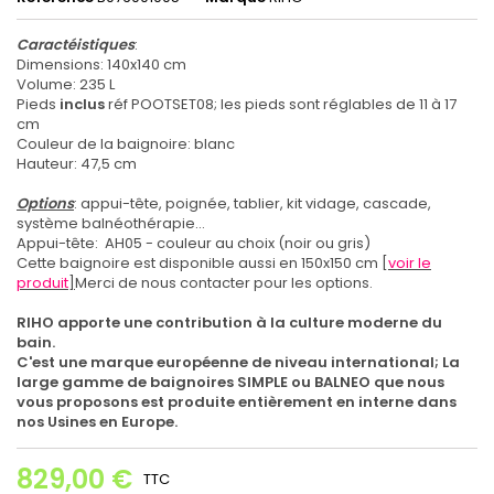
Caractéistiques
:
Dimensions: 140x140 cm
Volume
: 235 L
Pieds
inclus
réf POOTSET08; les pieds sont réglables de 11 à 17
cm
Couleur de la baignoire: blanc
Hauteur: 47,5 cm
Options
: appui-tête, poignée, tablier, kit vidage, cascade,
système balnéothérapie...
Appui-tête: AH05 - couleur au choix (noir ou gris)
Cette baignoire est disponible aussi en 150x150 cm [
voir le
produit
]
Merci de nous contacter pour les options.
RIHO apporte une contribution à la culture moderne du
bain.
C'est une marque européenne de niveau international;
La
large gamme de baignoires SIMPLE ou BALNEO que nous
vous proposons est produite entièrement en interne dans
nos Usines en Europe.
829,00 €
TTC