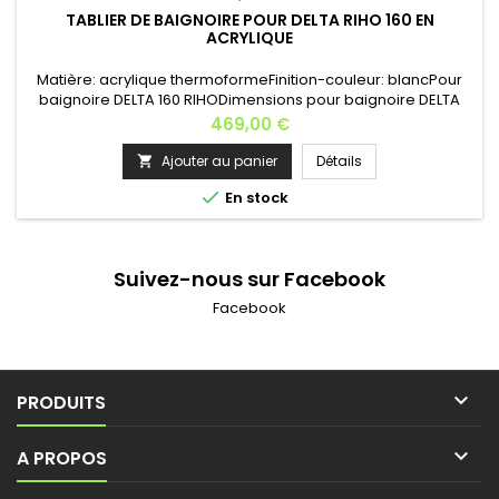
TABLIER DE BAIGNOIRE POUR DELTA RIHO 160 EN
ACRYLIQUE
Matière: acrylique thermoformeFinition-couleur: blancPour
baignoire DELTA 160 RIHODimensions pour baignoire DELTA
RIHO 160x80 cm Hauteur: 57 cmPoids: 11 kg Kit de fixation
Prix
469,00 €
inclusFrais de port gratuit si achat avec la
baignoire*Fabrication européenne
Ajouter au panier
Détails


En stock
Suivez-nous sur Facebook
Facebook

PRODUITS

A PROPOS