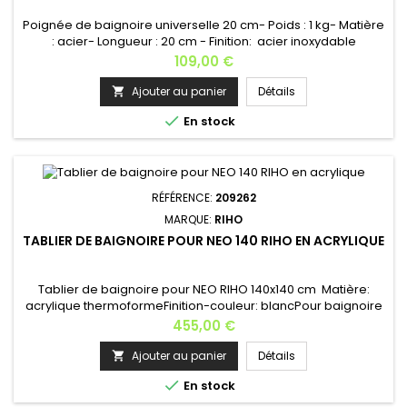
Poignée de baignoire universelle 20 cm- Poids : 1 kg- Matière
: acier- Longueur : 20 cm - Finition: acier inoxydable
Disponible en gris: [VOIR] et noir [VOIR] Fabrication
Prix
109,00 €
Européenne
Ajouter au panier
Détails


En stock
RÉFÉRENCE:
209262
MARQUE:
RIHO
TABLIER DE BAIGNOIRE POUR NEO 140 RIHO EN ACRYLIQUE
Tablier de baignoire pour NEO RIHO 140x140 cm Matière:
acrylique thermoformeFinition-couleur: blancPour baignoire
NEO RIHODisponibilité: tablier d’angle gauche ou
Prix
455,00 €
droiteLongueur: 140 cm Hauteur: 57 cmPoids: 9 kg Kit de
fixation inclus Frais de port gratuit si achat avec la baignoire*
Ajouter au panier
Détails

Fabrication européenne.

En stock