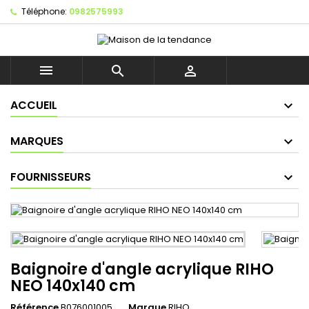
Téléphone:
0982575993



ACCUEIL
MARQUES
FOURNISSEURS
Baignoire d'angle acrylique RIHO
NEO 140x140 cm
Référence
B076001005
Marque
RIHO