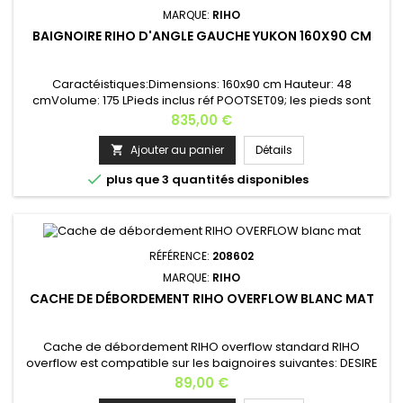
MARQUE:
RIHO
BAIGNOIRE RIHO D'ANGLE GAUCHE YUKON 160X90 CM
Caractéistiques:Dimensions: 160x90 cm Hauteur: 48
cmVolume: 175 LPieds inclus réf POOTSET09; les pieds sont
réglables de 11 à 17 cmVersion: gauche Options: appui-tête,
Prix
835,00 €
poignée, tablier, kit vidage, cascade, système
balnéothérapie...Appui-tête: AH05 - couleur au choix (noir ou
Ajouter au panier
Détails

gris) Version: gauche et droite Merci de nous contacter pour

plus que 3 quantités disponibles
les options. RIHO...
RÉFÉRENCE:
208602
MARQUE:
RIHO
CACHE DE DÉBORDEMENT RIHO OVERFLOW BLANC MAT
Cache de débordement RIHO overflow standard RIHO
overflow est compatible sur les baignoires suivantes: DESIRE
back-2-wall DESIRE corner MODESTY INSPIRE DEVOTION
Prix
89,00 €
Free DEVOTION back-2-wall RETHINK Cubic RETHINK