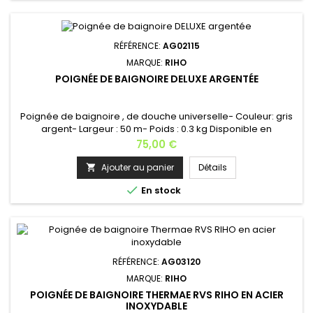
RÉFÉRENCE:
AG02115
MARQUE:
RIHO
POIGNÉE DE BAIGNOIRE DELUXE ARGENTÉE
Poignée de baignoire , de douche universelle- Couleur: gris
argent- Largeur : 50 m- Poids : 0.3 kg Disponible en
noir [VOIR] et en acier thermae RVS [VOIR] Fabrication
Prix
75,00 €
Européenne
Ajouter au panier
Détails


En stock
RÉFÉRENCE:
AG03120
MARQUE:
RIHO
POIGNÉE DE BAIGNOIRE THERMAE RVS RIHO EN ACIER
INOXYDABLE