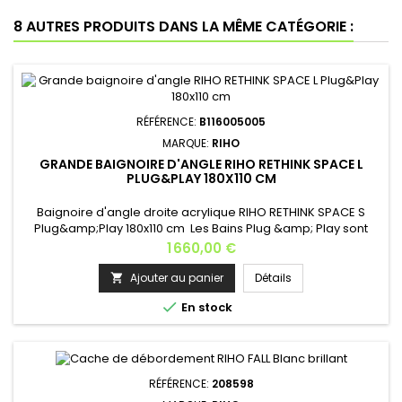
8 AUTRES PRODUITS DANS LA MÊME CATÉGORIE :
RÉFÉRENCE:
B116005005
MARQUE:
RIHO
GRANDE BAIGNOIRE D'ANGLE RIHO RETHINK SPACE L
PLUG&PLAY 180X110 CM
Baignoire d'angle droite acrylique RIHO RETHINK SPACE S
Plug&amp;Play 180x110 cm Les Bains Plug &amp; Play sont
constitués de panneaux collés sans soudure dans le même
Prix
1 660,00 €
matériau que la baignoire. *Les baignoires Plug&amp;Play ne
permettent pas l’installation d’un système
Ajouter au panier
Détails

d’hydromassage. Version: droite ou gauche Poids: 62

En stock
kg Dimensions: 180x110 cm...
RÉFÉRENCE:
208598