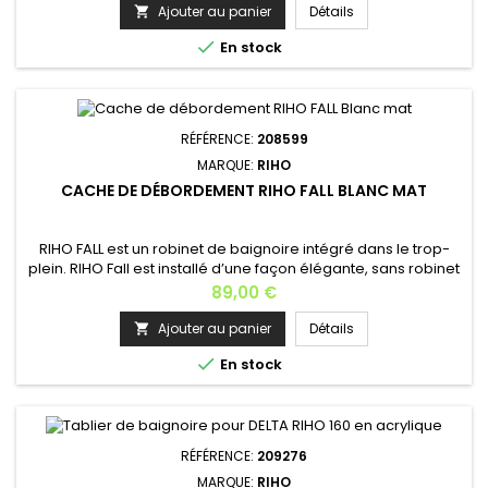
Space STILL Shower STILL Smart STILL Square Couleurs
Ajouter au panier
Détails

disponibles: Chrome (208591) Blanc brillant (208601) Blanc

En stock
mat (208602) Noir mat (208603) RIHO...
RÉFÉRENCE:
208599
MARQUE:
RIHO
CACHE DE DÉBORDEMENT RIHO FALL BLANC MAT
RIHO FALL est un robinet de baignoire intégré dans le trop-
plein. RIHO Fall est installé d’une façon élégante, sans robinet
visible, cela crée un look moderne à la salle de bains. RIHO
Prix
89,00 €
FALL est idéal pour les baignoires (semi)-îlots. Il est livré en
standard en chrome. Fonctionnement: L’excès d’eau
Ajouter au panier
Détails

s’évacue par le trop-plein de la baignoire, un clapet...

En stock
RÉFÉRENCE:
209276
MARQUE:
RIHO