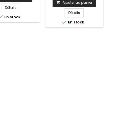
s rampes;Matière:
le mur ; Matière: PVC avec
Ajouter au panier

comaxite Couleur:
renfort en acier Poids: 2,7
Détails
 Dimensions: 54,5
kg Dimensions: 55,5x38x46
Détails

En stock
x8cm Largeur: 54,5
cm Largeur: 38

En stock
ondeur longueur) :
cm Profondeur (longueur)
6 cm Hauteur: 8
55,5 cm Hauteur: 46
s: 1,6 kgInstallation
cm Poids supporté: 100
e - Kit de fixation
kg Montage sur le mur - Kit
. Cette barre de...
de fixation fourni.Fabrication
européenne