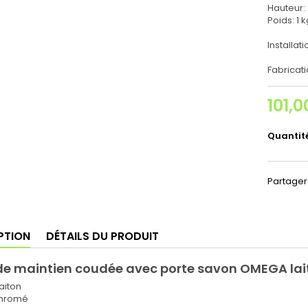
Hauteur:
Poids: 1 
Installat
Fabricat
101,0
Quantit
Partager
PTION
DÉTAILS DU PRODUIT
de maintien coudée avec porte savon OMEGA la
laiton
 chromé