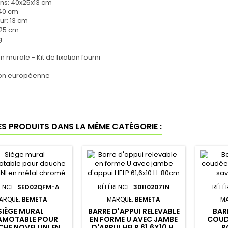
ns: 40x25x13 cm
 40 cm
ur: 13 cm
 25 cm
kg
on murale - Kit de fixation fourni
ion européenne
ES PRODUITS DANS LA MÊME CATÉGORIE :
ENCE:
SED02QFM-A
RÉFÉRENCE:
301102071N
RÉFÉ
ARQUE:
BEMETA
MARQUE:
BEMETA
M
SIÈGE MURAL
BARRE D'APPUI RELEVABLE
BAR
AMOTABLE POUR
EN FORME U AVEC JAMBE
COUD
HE NOVELLINI EN
D'APPUI HELP 61,6X10 H.
P