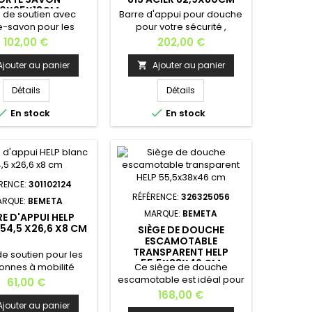
0X25X13CM
 de soutien avec
Barre d'appui pour douche
e-savon pour les
pour votre sécurité ,
onnes à mobilité
permettant de sécuriser les
Prix
Prix
102,00 €
202,00 €
, les séniors , à les
déplacements et les
a se lever, à tenir
transferts , de se tenir
Ajouter au panier
Ajouter au panier

a douche; Matière:
pendant sa toilette,
aiton Finition:
s'asseoir et se
Détails
Détails
Dimensions:40x25x13
relever. Matière: acier


En stock
En stock
eur: 40 cm Hauteur:
inoxydable Profondeur: 82,9
m Profondeur: 13
cm Largeur: 10 cm Hauteur:
: 1,2 kg Installation
80 cm Poids: 3,7 kg Kit de
e - Kit de fixation
fixation fourni Cette barre
rni.Fabrication
est disponible en acier
européenne
brossé [voir] et blanc
RENCE:
301102124
comaxite [voir]
RÉFÉRENCE:
326325056
ARQUE:
BEMETA
MARQUE:
BEMETA
E D'APPUI HELP
54,5 X26,6 X8 CM
SIÈGE DE DOUCHE
ESCAMOTABLE
TRANSPARENT HELP
de soutien pour les
55,5X38X46 CM
onnes à mobilité
Ce siège de douche
, les séniors , à les
escamotable est idéal pour
Prix
61,00 €
a se lever, à tenir
sécuriser votre salle de
Prix
168,00 €
douche, les toilettes
bains; facile à replier contre
Ajouter au panier