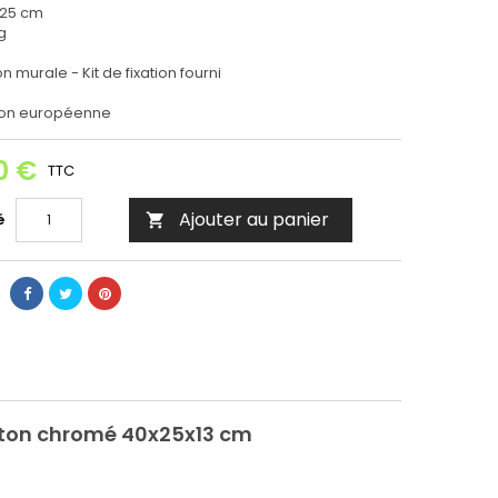
 25 cm
kg
ion murale - Kit de fixation fourni
ion européenne
0 €
TTC
Ajouter au panier
é

iton chromé 40x25x13 cm