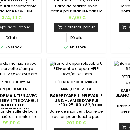
ÉTAL CHROMÉ
80CM
4
mural escamotable
Barre de maitien avec
Barre
 douche NOVELLINI
jambe pour stabilité dans la
port
allation: à fixer au
salle de bains ou les
pers
Prix
Prix
374,00 €
187,00 €
atière: en métal
toilettes, barre de maintien
réduites
romé38x37 x H 7
pour douche ou pour
aider 
Ajouter au panier
Ajouter au panier


leurs disponibles:
toilettes, Barre d'appui
dans l
ou noirDimensions:
relavable pour douche
l
Détails
Détails
37 x H 7 cmPoids
pour votre sécurité ,
chromé 


En stock
En stock
 supporté: 100 kg La
permettant de sécuriser les
cm Larg
ison se fait par un
déplacements et les
25 c
n semi-remorque ,
transferts , de se tenir
cm Poids
ssurez-vous que
pendant sa toilette,
mural
dresse peut-être
s'asseoir et se relever.
fou
ie par un camion de
Dimensions: 61,6x10 H.
RÉFÉ
us de 3,5 tonnes
80cm Longueur : 61,6...
ÉRENCE:
301122114
RÉFÉRENCE:
301102082N
M
Fabrication...
ARQUE:
BEMETA
MARQUE:
BEMETA
BARR
BLANC 
 DE MAINTIEN AVEC
BARRE D'APPUI RELEVABLE
SERVIETTE D'ANGLE
U 813+JAMBE D'APPUI
DROITE HELP
HELP 10X25-80 X82,9 CM
Barre 
,5X38X51,6 CM
ign de salle de bain
Barre de maintien , barre de
pers
ntières ni limites ! La
soutien pour douche pour
réduites
HELP donne un coup
votre sécurité , permettant
aider 
Prix
Prix
99,00 €
202,00 €
 à ceux qui aspirent
de sécuriser les
dans la 
