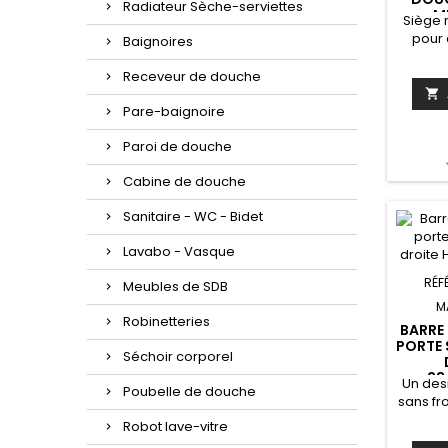
Radiateur Sèche-serviettes
M
Siège 
pour
Baignoires
Inst
murM
Receveur de douche
ch

cmCou
Pare-baignoire
blanc 
Paroi de douche
38x
maximal
Cabine de douche
livra
camio
Sanitaire - WC - Bidet
ra
l'a
Lavabo - Vasque
desserv
pl
RÉF
Meubles de SDB
M
Robinetteries
BARRE
PORTE 
Séchoir corporel
23
Un des
Poubelle de douche
sans fro
série 
Robot lave-vitre
de main