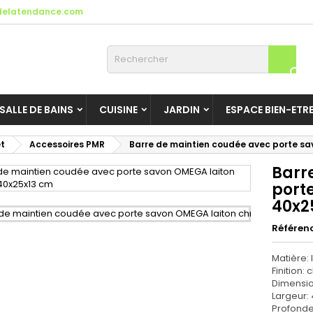
elatendance.com

SALLE DE BAINS
CUISINE
JARDIN
ESPACE BIEN-ETR
et
Accessoires PMR
Barre de maintien coudée avec porte s
Barr
port
40x2
Référen
Matière: 
Finition
Dimensio
Largeur:
Profonde