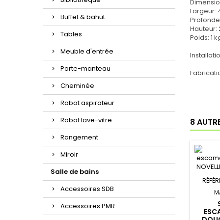
Dimensio
Largeur:
Buffet & bahut
Profonde
Hauteur:
Tables
Poids: 1 
Meuble d'entrée
Installati
Porte-manteau
Fabricat
Cheminée
Robot aspirateur
Robot lave-vitre
8 AUTR
Rangement
Miroir
Salle de bains
RÉFÉR
Accessoires SDB
M
Accessoires PMR
ESC
DOUC