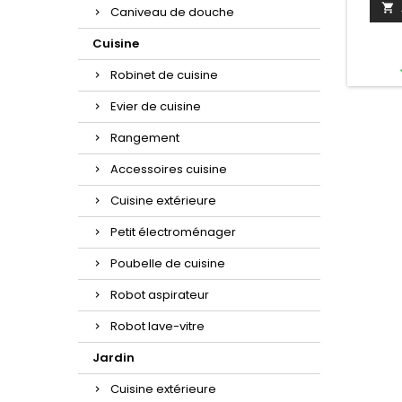
à une 

Caniveau de douche
obstac
chaq
Cuisine
rempli d
les pro
Robinet de cuisine
revê
antiba
Evier de cuisine
mêm
hyg
Rangement
stric
Accessoires cuisine
Cuisine extérieure
Petit électroménager
Poubelle de cuisine
Robot aspirateur
Robot lave-vitre
Jardin
Cuisine extérieure