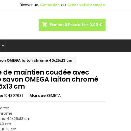
Bienvenue,
Connexion
ou
Créez votre compte
shopping_cart
Panier:
0
Produits - 0,00 €
E
avon OMEGA laiton chromé 40x25x13 cm
e de maintien coudée avec
e savon OMEGA laiton chromé
5x13 cm
ce
104307631
Marque
BEMETA
laiton
: chromé
ns: 40x25x13 cm
 40 cm
ur: 13 cm